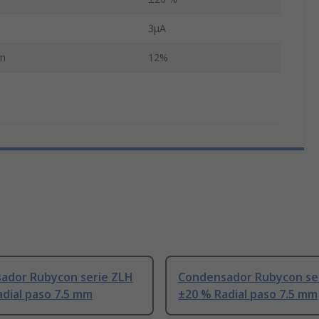
3μA
ón
12%
ador Rubycon serie ZLH
Condensador Rubycon se
dial paso 7.5 mm
±20 % Radial paso 7.5 mm