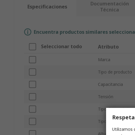
Documentación
Especificaciones
Técnica
Encuentra productos similares selecciona
Seleccionar todo
Atributo
Marca
Tipo de producto
Capacitancia
Tensión
Tipo de montaje
Respeta
Tipo de batería
Utilizamos 
Altura