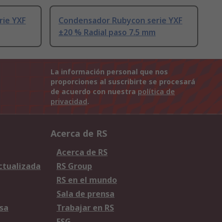
rie YXF
Condensador Rubycon serie YXF
±20 % Radial paso 7.5 mm
La información personal que nos
proporciones al suscribirte se procesará
de acuerdo con nuestra
política de
privacidad
.
Acerca de RS
Acerca de RS
Actualizada
RS Group
RS en el mundo
Sala de prensa
sa
Trabajar en RS
ESG