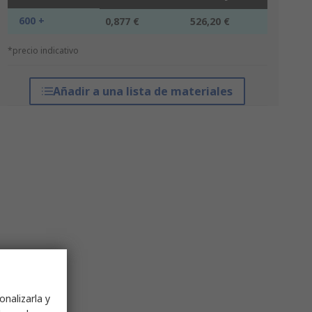
600 +
0,877 €
526,20 €
*precio indicativo
Añadir a una lista de materiales
onalizarla y