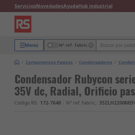
Servicios
Novedades
Ayuda
Hub industrial
Menú
Nº ref. fabric.
/
Componentes Pasivos
/
Condensadores
/
Conden
Condensador Rubycon serie
35V dc, Radial, Orificio pa
Código RS
:
172-7640
Nº ref. fabric.
:
35ZLH2200MEF