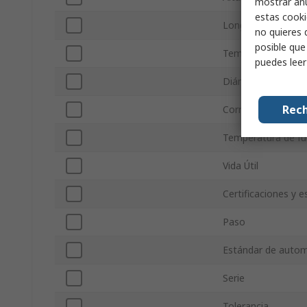
mostrar anu
estas cooki
Longitud
no quieres 
posible que
Temperatura de F
puedes lee
Diámetro
Rech
Corriente de ondu
Temperatura de f
Vida Útil
Certificaciones y 
Paso
Estándar de auto
Serie
Tolerancia