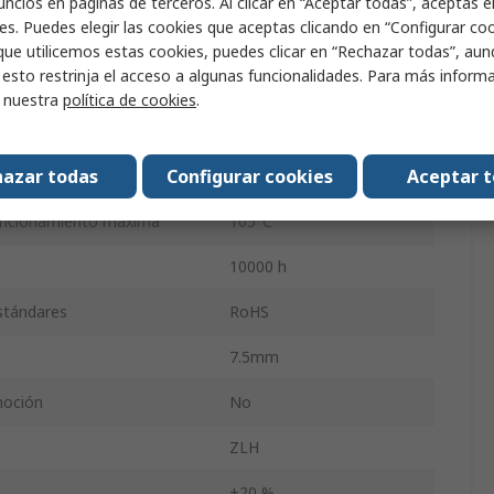
ncios en páginas de terceros. Al clicar en “Aceptar todas”, aceptas e
es. Puedes elegir las cookies que aceptas clicando en “Configurar cook
25mm
que utilicemos estas cookies, puedes clicar en “Rechazar todas”, au
 esto restrinja el acceso a algunas funcionalidades. Para más inform
uncionamiento Mínima
-40°C
r nuestra
política de cookies
.
16mm
azar todas
Configurar cookies
Aceptar 
lación del condensador
3.6A
uncionamiento máxima
105°C
10000 h
estándares
RoHS
7.5mm
moción
No
ZLH
±20 %