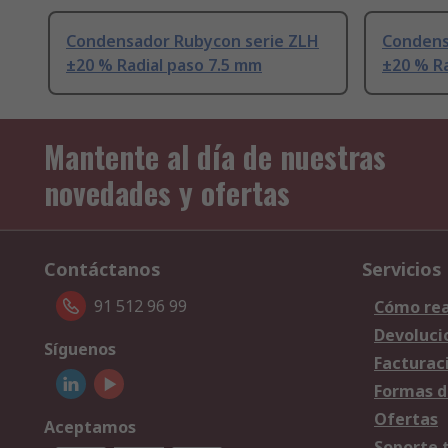
Condensador Rubycon serie ZLH
Condens
±20 % Radial paso 7.5 mm
±20 % Ra
Mantente al día de nuestras
novedades y ofertas
Contáctanos
Servicios
91 512 96 99
Cómo rea
Devoluci
Síguenos
Facturac
Formas d
Ofertas
Aceptamos
Soporte 