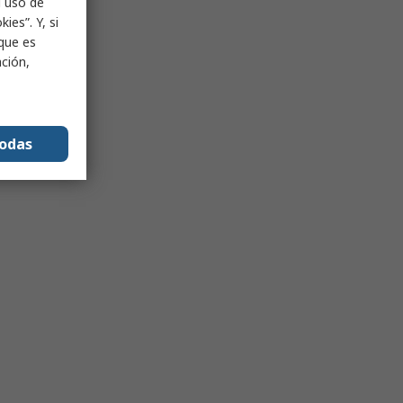
l uso de
ies”. Y, si
nque es
ación,
todas