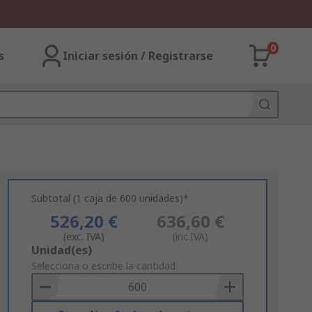
0
s
Iniciar sesión / Registrarse
Subtotal (1 caja de 600 unidades)*
526,20 €
636,60 €
(exc. IVA)
(inc.IVA)
Add
Unidad(es)
to
Selecciona o escribe la cantidad
Basket