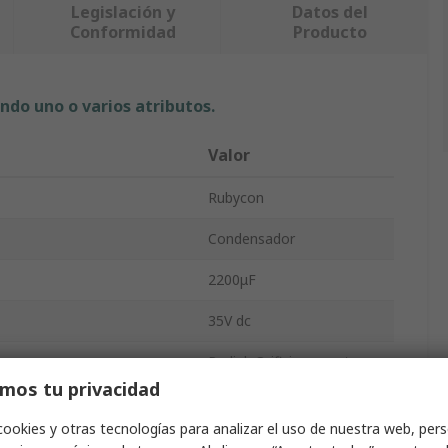
Legislación y
Datos del
Conformidad
Producto
ndo uno o varios atributos.
Valor
Rubycon
Condensador
2200μF
35V dc
Radial, Orificio pasante
mos tu privacidad
Contenedor radial
cookies y otras tecnologías para analizar el uso de nuestra web, pers
25mm