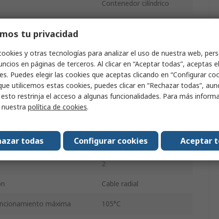
Contenedor cilíndrico
uetado
Caja
mos tu privacidad
Polar
cookies y otras tecnologías para analizar el uso de nuestra web, pers
11mm
ncios en páginas de terceros. Al clicar en “Aceptar todas”, aceptas e
es. Puedes elegir las cookies que aceptas clicando en “Configurar cook
11mm
que utilicemos estas cookies, puedes clicar en “Rechazar todas”, au
 esto restrinja el acceso a algunas funcionalidades. Para más inform
uncionamiento Mínima
-55°C
r nuestra
política de cookies
.
6.3mm
azar todas
Configurar cookies
Aceptar 
lación del condensador
140mA
2
ón
Cable radial
uncionamiento máxima
105°C