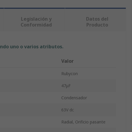
Legislación y
Datos del
Conformidad
Producto
ndo uno o varios atributos.
Valor
Rubycon
47μF
Condensador
63V dc
Radial, Orificio pasante