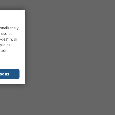
onalizarla y
l uso de
ies”. Y, si
nque es
ación,
todas