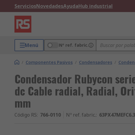
Servicios
Novedades
Ayuda
Hub industrial
Menú
Nº ref. fabric.
/
Componentes Pasivos
/
Condensadores
/
Conden
Condensador Rubycon serie
dc Cable radial, Radial, Ori
mm
Código RS
:
766-0110
Nº ref. fabric.
:
63PX47MEFC6.