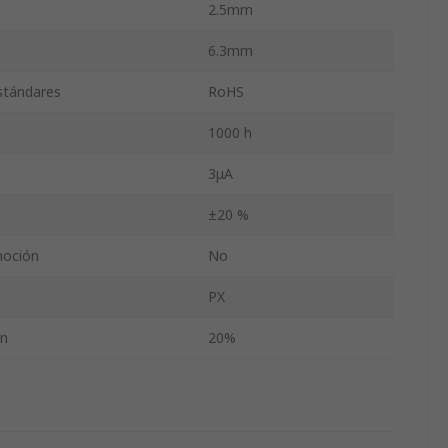
2.5mm
6.3mm
estándares
RoHS
1000 h
3μA
±20 %
moción
No
PX
ón
20%