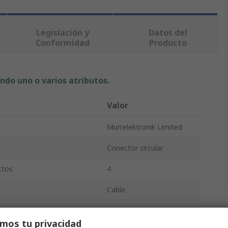
Legislación y
Datos del
Conformidad
Producto
ndo uno o varios atributos.
Valor
Murrelektronik Limited
Conector circular
ctos
4
Cable
4A
mos tu privacidad