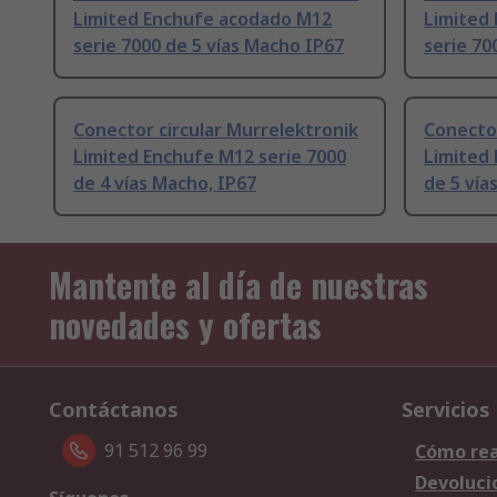
Limited Enchufe acodado M12
Limited
serie 7000 de 5 vías Macho IP67
serie 70
Conector circular Murrelektronik
Conector
Limited Enchufe M12 serie 7000
Limited 
de 4 vías Macho, IP67
de 5 vía
Mantente al día de nuestras
novedades y ofertas
Contáctanos
Servicios
91 512 96 99
Cómo rea
Devoluci