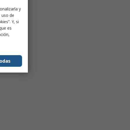
onalizarla y
l uso de
ies”. Y, si
nque es
ación,
todas