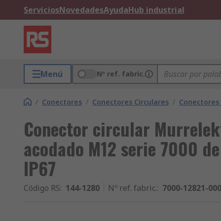
Servicios
Novedades
Ayuda
Hub industrial
Menú
Nº ref. fabric.
/
Conectores
/
Conectores Circulares
/
Conectores 
Conector circular Murrelek
acodado M12 serie 7000 de 
IP67
Código RS
:
144-1280
Nº ref. fabric.
:
7000-12821-00