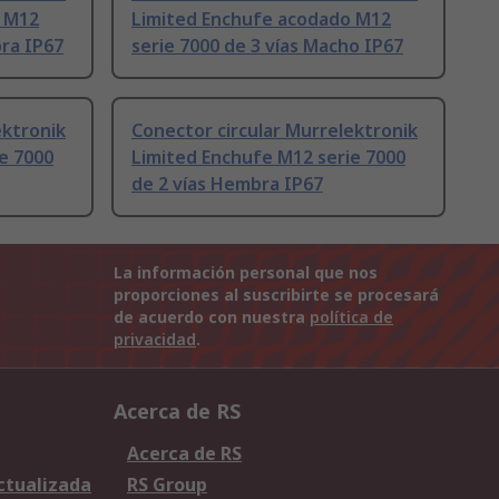
o M12
Limited Enchufe acodado M12
bra IP67
serie 7000 de 3 vías Macho IP67
ektronik
Conector circular Murrelektronik
e 7000
Limited Enchufe M12 serie 7000
de 2 vías Hembra IP67
La información personal que nos
proporciones al suscribirte se procesará
de acuerdo con nuestra
política de
privacidad
.
Acerca de RS
Acerca de RS
Actualizada
RS Group