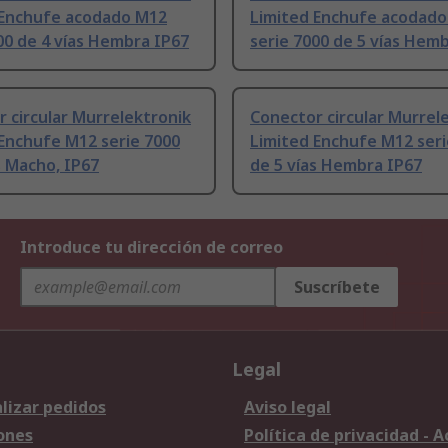
 Enchufe acodado M12
Limited Enchufe acodad
00 de 4 vías Hembra IP67
serie 7000 de 5 vías Hem
 circular Murrelektronik
Conector circular Murrel
Enchufe M12 serie 7000
Limited Enchufe M12 seri
s Macho, IP67
de 5 vías Hembra IP67
Introduce tu dirección de correo
Suscríbete
Legal
lizar pedidos
Aviso legal
ones
Política de privacidad - 