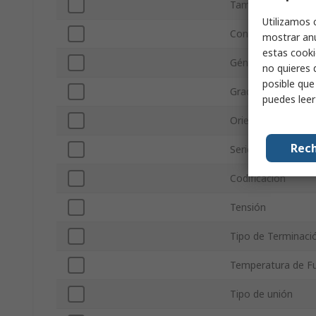
Tamaño del Conec
Utilizamos 
Conector Macho/
mostrar anu
estas cooki
Género del contac
no quieres 
posible que
Grado de protecci
puedes lee
Orientación
Rech
Serie
Codificación
Tensión
Tipo de Terminaci
Temperatura de F
Tipo de unión