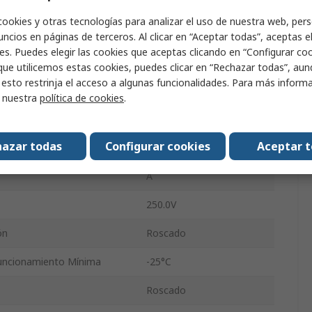
tor
M12
cookies y otras tecnologías para analizar el uso de nuestra web, pers
Conector Hembra
Enchufe
ncios en páginas de terceros. Al clicar en “Aceptar todas”, aceptas e
es. Puedes elegir las cookies que aceptas clicando en “Configurar cook
to
Hembra
que utilicemos estas cookies, puedes clicar en “Rechazar todas”, au
 esto restrinja el acceso a algunas funcionalidades. Para más inform
ón IP
IP67
r nuestra
política de cookies
.
Ángulo de 90°
azar todas
Configurar cookies
Aceptar 
7000
A
250.0V
ón
Roscado
uncionamiento Mínima
-25°C
Roscado