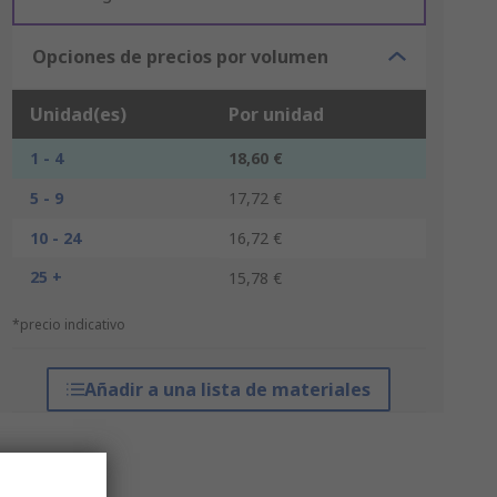
Opciones de precios por volumen
Unidad(es)
Por unidad
1 - 4
18,60 €
5 - 9
17,72 €
10 - 24
16,72 €
25 +
15,78 €
*precio indicativo
Añadir a una lista de materiales