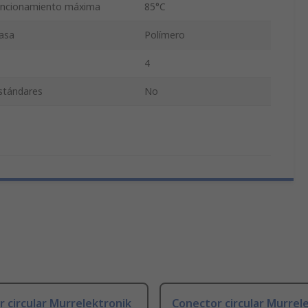
uncionamiento máxima
85°C
casa
Polímero
4
estándares
No
 circular Murrelektronik
Conector circular Murrel