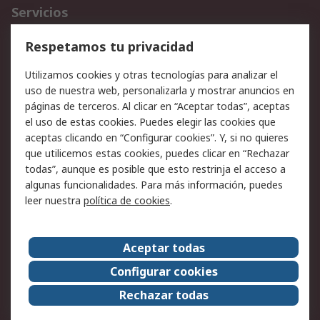
Servicios
Cómo realizar pedidos
Devoluciones
Respetamos tu privacidad
Facturación y pago
Formas de entrega
Utilizamos cookies y otras tecnologías para analizar el
Ofertas
Soporte técnico
uso de nuestra web, personalizarla y mostrar anuncios en
páginas de terceros. Al clicar en “Aceptar todas”, aceptas
Legal
el uso de estas cookies. Puedes elegir las cookies que
aceptas clicando en “Configurar cookies”. Y, si no quieres
Aviso legal
Política de privacidad -
que utilicemos estas cookies, puedes clicar en “Rechazar
Actualizada
todas”, aunque es posible que esto restrinja el acceso a
Política sobre cookies
Seguridad de emails
algunas funcionalidades. Para más información, puedes
Certificaciones de
Condiciones de venta
leer nuestra
política de cookies
.
empresa
Aceptar todas
Acerca de RS
Configurar cookies
Acerca de RS
RS Group
Rechazar todas
RS en el mundo
Sala de prensa
Trabajar en RS
ESG