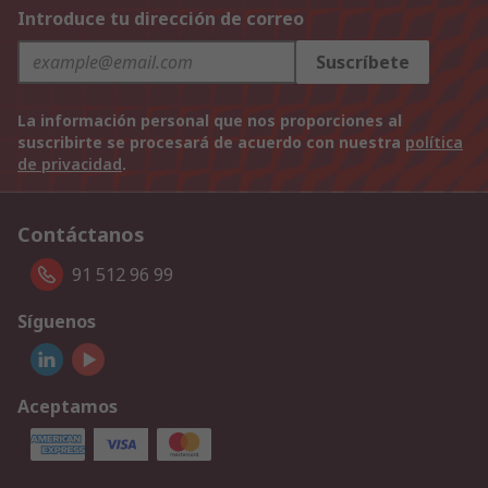
Introduce tu dirección de correo
Suscríbete
La información personal que nos proporciones al
suscribirte se procesará de acuerdo con nuestra
política
de privacidad
.
Contáctanos
91 512 96 99
Síguenos
Aceptamos