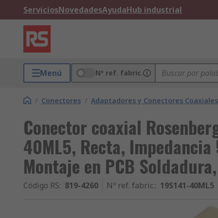
Servicios
Novedades
Ayuda
Hub industrial
Menú
Nº ref. fabric.
/
Conectores
/
Adaptadores y Conectores Coaxiales
Conector coaxial Rosenber
40ML5, Recta, Impedancia
Montaje en PCB Soldadura,
Código RS
:
819-4260
Nº ref. fabric.
:
19S141-40ML5