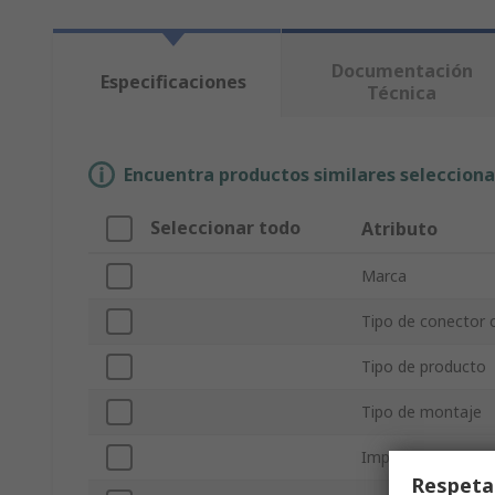
Documentación
Especificaciones
Técnica
Encuentra productos similares selecciona
Seleccionar todo
Atributo
Marca
Tipo de conector c
Tipo de producto
Tipo de montaje
Impedancia
Respeta