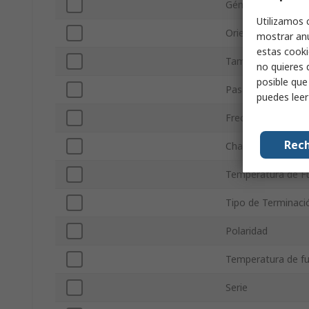
Género del conect
Utilizamos 
Orientación
mostrar anu
estas cooki
Tamaño
no quieres 
posible que
Pasamuros
puedes lee
Frecuencia de Fu
Rech
Chapado del cuer
Temperatura de F
Tipo de Terminaci
Polaridad
Temperatura de f
Serie