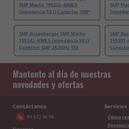
SMP Macho 19S202-40ML5
SMP Mac
Impedancia 50 Ω Conector SMP
Impedan
SMP Rosenberger SMP Macho
SMP Ros
19S242-40ML5 Impedancia 50 Ω
19S201-
Conector SMP 26.5GHz 155
Conecto
Mantente al día de nuestras
novedades y ofertas
Contáctanos
Servicios
91 512 96 99
Cómo rea
Devoluci