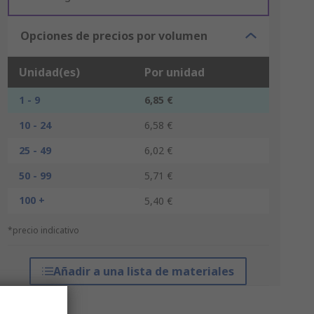
Opciones de precios por volumen
Unidad(es)
Por unidad
1 - 9
6,85 €
10 - 24
6,58 €
25 - 49
6,02 €
50 - 99
5,71 €
100 +
5,40 €
*precio indicativo
Añadir a una lista de materiales