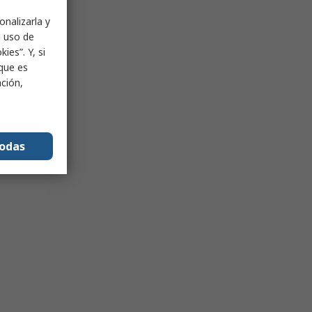
onalizarla y
l uso de
ies”. Y, si
nque es
ación,
todas