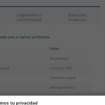
Legislación y
Datos del
Conformidad
Producto
ndo uno o varios atributos.
Valor
Rosenberger
oaxial
Conector SMP
Conector coaxial
Montaje en PCB
50Ω
mos tu privacidad