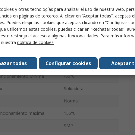
or
Macho
cookies y otras tecnologías para analizar el uso de nuestra web, pers
Recta
ncios en páginas de terceros. Al clicar en “Aceptar todas”, aceptas e
es. Puedes elegir las cookies que aceptas clicando en “Configurar cook
Standard
que utilicemos estas cookies, puedes clicar en “Rechazar todas”, au
 esto restrinja el acceso a algunas funcionalidades. Para más inform
No
r nuestra
política de cookies
.
ncionamiento
40GHz
azar todas
Configurar cookies
Aceptar 
po
Dorado
uncionamiento Mínima
-65°C
ón
Soldadura
Normal
uncionamiento máxima
155°C
SMP