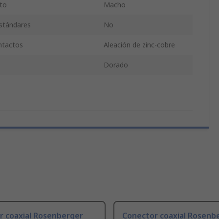
to
Macho
estándares
No
ntactos
Aleación de zinc-cobre
o
Dorado
r coaxial Rosenberger
Conector coaxial Rosenb