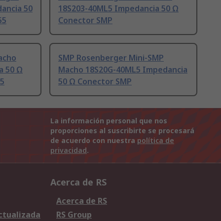
ancia 50
18S203-40ML5 Impedancia 50 Ω
55
Conector SMP
acho
SMP Rosenberger Mini-SMP
a 50 Ω
Macho 18S20G-40ML5 Impedancia
55
50 Ω Conector SMP
La información personal que nos
proporciones al suscribirte se procesará
de acuerdo con nuestra
política de
privacidad
.
Acerca de RS
Acerca de RS
Actualizada
RS Group