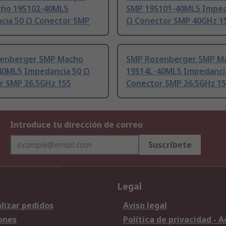
ho 19S102-40ML5
SMP 19S101-40ML5 Imped
cia 50 Ω Conector SMP
Ω Conector SMP 40GHz 1
enberger SMP Macho
SMP Rosenberger SMP M
40ML5 Impedancia 50 Ω
19S14L-40ML5 Impedanci
r SMP 26.5GHz 155
Conector SMP 26.5GHz 1
Introduce tu dirección de correo
Suscríbete
Legal
lizar pedidos
Aviso legal
ones
Política de privacidad - 