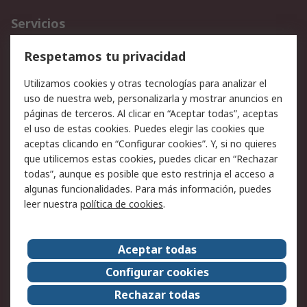
Servicios
Cómo realizar pedidos
Devoluciones
Respetamos tu privacidad
Facturación y pago
Formas de entrega
Utilizamos cookies y otras tecnologías para analizar el
Ofertas
Soporte técnico
uso de nuestra web, personalizarla y mostrar anuncios en
páginas de terceros. Al clicar en “Aceptar todas”, aceptas
Legal
el uso de estas cookies. Puedes elegir las cookies que
aceptas clicando en “Configurar cookies”. Y, si no quieres
Aviso legal
Política de privacidad -
que utilicemos estas cookies, puedes clicar en “Rechazar
Actualizada
todas”, aunque es posible que esto restrinja el acceso a
Política sobre cookies
Seguridad de emails
algunas funcionalidades. Para más información, puedes
Certificaciones de
Condiciones de venta
leer nuestra
política de cookies
.
empresa
Aceptar todas
Acerca de RS
Configurar cookies
Acerca de RS
RS Group
Rechazar todas
RS en el mundo
Sala de prensa