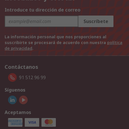
Introduce tu dirección de correo
Suscríbete
La información personal que nos proporciones al
suscribirte se procesará de acuerdo con nuestra
política
de privacidad
.
Contáctanos
91 512 96 99
Síguenos
Aceptamos