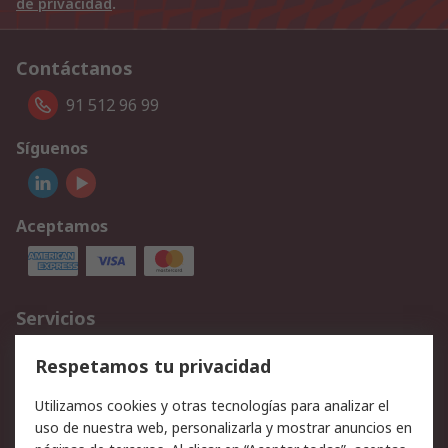
de privacidad
.
Contáctanos
91 512 96 99
Síguenos
Aceptamos
Servicios
Cómo realizar pedidos
Devoluciones
Respetamos tu privacidad
Facturación y pago
Formas de entrega
Utilizamos cookies y otras tecnologías para analizar el
Ofertas
Soporte técnico
uso de nuestra web, personalizarla y mostrar anuncios en