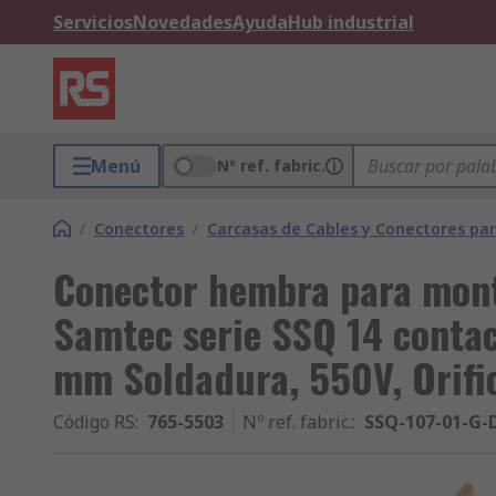
Servicios
Novedades
Ayuda
Hub industrial
Menú
Nº ref. fabric.
/
Conectores
/
Carcasas de Cables y Conectores pa
Conector hembra para mont
Samtec serie SSQ 14 contact
mm Soldadura, 550V, Orifi
Código RS
:
765-5503
Nº ref. fabric.
:
SSQ-107-01-G-