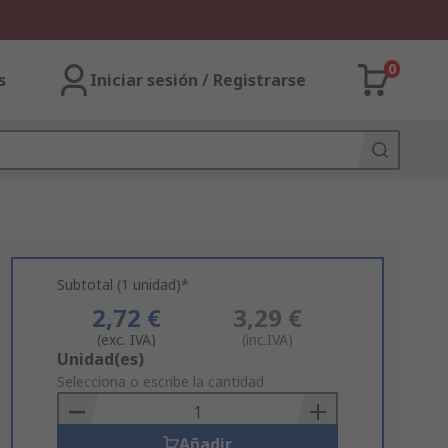
0
s
Iniciar sesión / Registrarse
Subtotal (1 unidad)*
2,72 €
3,29 €
(exc. IVA)
(inc.IVA)
Add
Unidad(es)
to
Selecciona o escribe la cantidad
Basket
Añadir