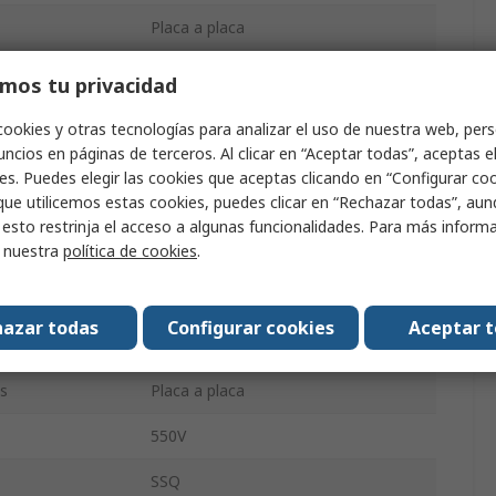
Placa a placa
2
mos tu privacidad
2.54mm
cookies y otras tecnologías para analizar el uso de nuestra web, pers
ncios en páginas de terceros. Al clicar en “Aceptar todas”, aceptas e
7.6A
es. Puedes elegir las cookies que aceptas clicando en “Configurar cook
que utilicemos estas cookies, puedes clicar en “Rechazar todas”, au
Soldadura
 esto restrinja el acceso a algunas funcionalidades. Para más inform
r nuestra
política de cookies
.
Caudal de líquido
Orificio pasante
azar todas
Configurar cookies
Aceptar 
Recta
s
Placa a placa
550V
SSQ