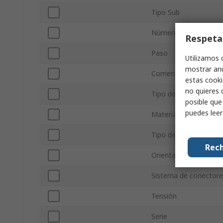
Tipo Sub
Número de filas
Respeta
Paso
Utilizamos 
mostrar anu
Corriente
estas cooki
no quieres 
Tipo de Terminación
posible que
puedes lee
Material de la carcasa
Tipo de montaje
Rech
Orientación
Sistema de conectore
Tensión
Serie