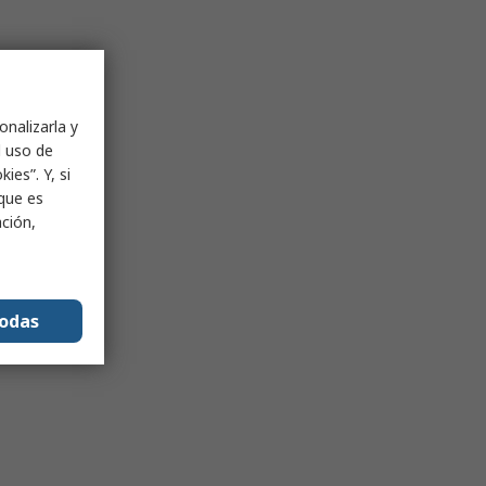
onalizarla y
l uso de
ies”. Y, si
nque es
ación,
todas