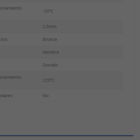
ionamiento
-55°C
2.5mm
ctos
Bronce
Hembra
Dorado
ionamiento
125°C
ándares
No