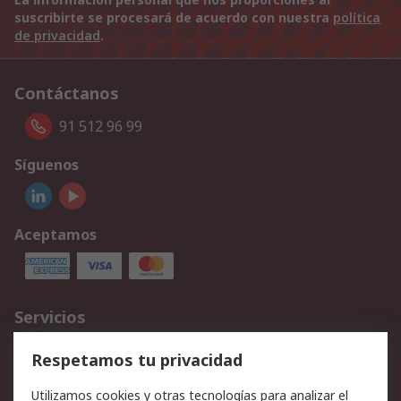
suscribirte se procesará de acuerdo con nuestra
política
de privacidad
.
Contáctanos
91 512 96 99
Síguenos
Aceptamos
Servicios
Cómo realizar pedidos
Devoluciones
Respetamos tu privacidad
Facturación y pago
Formas de entrega
Utilizamos cookies y otras tecnologías para analizar el