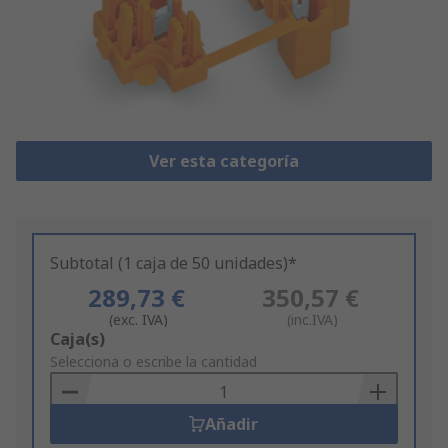
Ver esta categoría
Subtotal (1 caja de 50 unidades)*
289,73 €
350,57 €
(exc. IVA)
(inc.IVA)
Add
Caja(s)
to
Selecciona o escribe la cantidad
Basket
Añadir