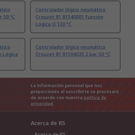
ático
Controlador lógico neumático
, 50 °C
Crouzet 81 81540001 Función
Lógica O 120 °C
ático
Controlador lógico neumático
n Lógica
Crouzet 81 81504035 2 bar, 50 °C
La información personal que nos
proporciones al suscribirte se procesará
de acuerdo con nuestra
política de
privacidad
.
Acerca de RS
Acerca de RS