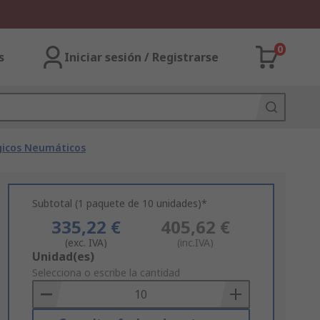
0
s
Iniciar sesión / Registrarse
gicos Neumáticos
Subtotal (1 paquete de 10 unidades)*
335,22 €
405,62 €
(exc. IVA)
(inc.IVA)
Add
Unidad(es)
to
Selecciona o escribe la cantidad
Basket