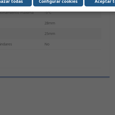
azar todas
Configurar cookies
Aceptar 
cionamiento Mínima
-5°C
cionamiento máxima
-5°C
28mm
25mm
tándares
No