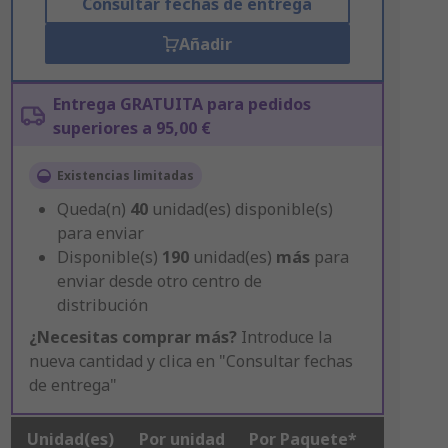
Consultar fechas de entrega
Añadir
Entrega GRATUITA para pedidos
superiores a 95,00 €
Existencias limitadas
Queda(n)
40
unidad(es) disponible(s)
para enviar
Disponible(s)
190
unidad(es)
más
para
enviar desde otro centro de
distribución
¿Necesitas comprar más?
Introduce la
nueva cantidad y clica en "Consultar fechas
de entrega"
Unidad(es)
Por unidad
Por Paquete*