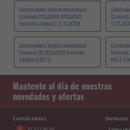
Controlador lógico neumático
Control
Crouzet 81522501 81522501
Crouzet 
Función Lógica Y -5 °C ATEX
-5 °C AT
Controlador lógico neumático
Control
Crouzet 81 81521501 Función
Crouzet
Lógica O 50 °C
NO Y 2 b
Mantente al día de nuestras
novedades y ofertas
Contáctanos
Servicios
91 512 96 99
Cómo rea