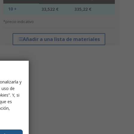
10 +
33,522 €
335,22 €
*precio indicativo
Añadir a una lista de materiales
onalizarla y
l uso de
ies”. Y, si
nque es
ación,