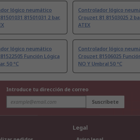
ador lógico neumático
Controlador lógico neum
81501031 81501031 2 bar,
Crouzet 81 81503025 2 bar
EX
ATEX
ador lógico neumático
Controlador lógico neum
 81522505 Función Lógica
Crouzet 81506025 Funció
ar, 50 °C
NO Y Umbral 50 °C
Introduce tu dirección de correo
Suscríbete
Legal
lizar pedidos
Aviso legal