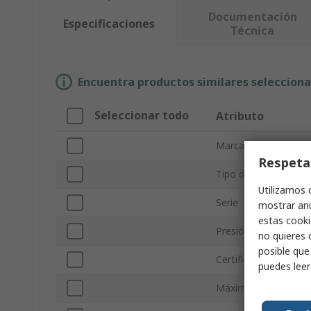
Documentación
Especificaciones
Técnica
Encuentra productos similares selecciona
Seleccionar todo
Atributo
Marca
Respeta
Tipo de producto
Utilizamos 
Serie
mostrar anu
estas cooki
Presión de funciona
no quieres 
posible que
Certificación de atm
puedes lee
Máxima Presión de 