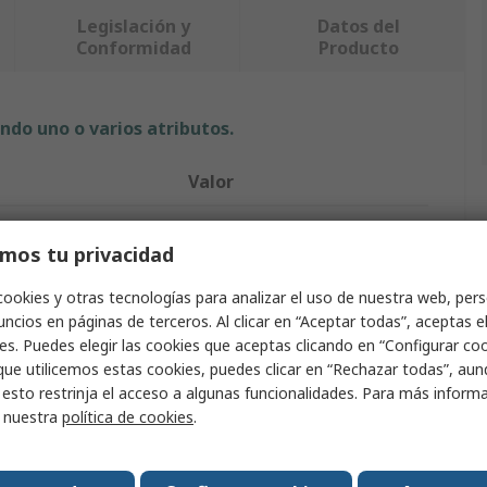
Legislación y
Datos del
Conformidad
Producto
ndo uno o varios atributos.
Valor
Crouzet
mos tu privacidad
Controlador lógico neumático
cookies y otras tecnologías para analizar el uso de nuestra web, pers
81504025
ncios en páginas de terceros. Al clicar en “Aceptar todas”, aceptas e
es. Puedes elegir las cookies que aceptas clicando en “Configurar cook
miento mínima
2bar
que utilicemos estas cookies, puedes clicar en “Rechazar todas”, au
 esto restrinja el acceso a algunas funcionalidades. Para más inform
ósferas explosivas
ATEX
r nuestra
política de cookies
.
Funcionamiento
8 bar