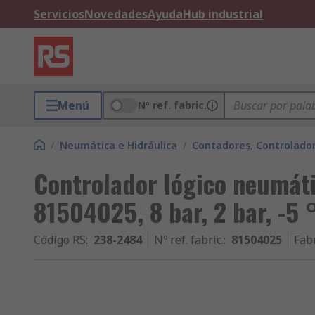
Servicios
Novedades
Ayuda
Hub industrial
Menú
Nº ref. fabric.
/
Neumática e Hidráulica
/
Contadores, Controlado
Controlador lógico neumát
81504025, 8 bar, 2 bar, -5
Código RS
:
238-2484
Nº ref. fabric.
:
81504025
Fab