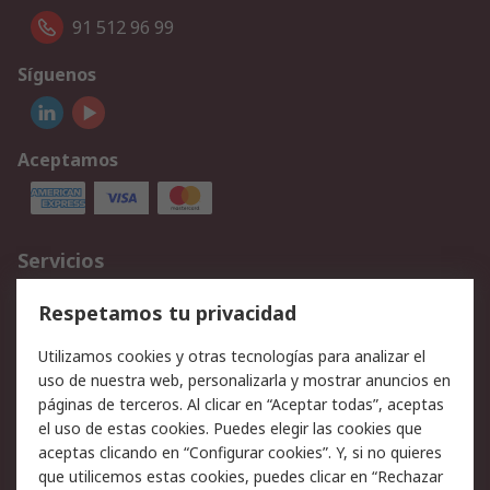
91 512 96 99
Síguenos
Aceptamos
Servicios
Cómo realizar pedidos
Devoluciones
Respetamos tu privacidad
Facturación y pago
Formas de entrega
Utilizamos cookies y otras tecnologías para analizar el
Ofertas
Soporte técnico
uso de nuestra web, personalizarla y mostrar anuncios en
páginas de terceros. Al clicar en “Aceptar todas”, aceptas
Legal
el uso de estas cookies. Puedes elegir las cookies que
aceptas clicando en “Configurar cookies”. Y, si no quieres
Aviso legal
Política de privacidad -
que utilicemos estas cookies, puedes clicar en “Rechazar
Actualizada