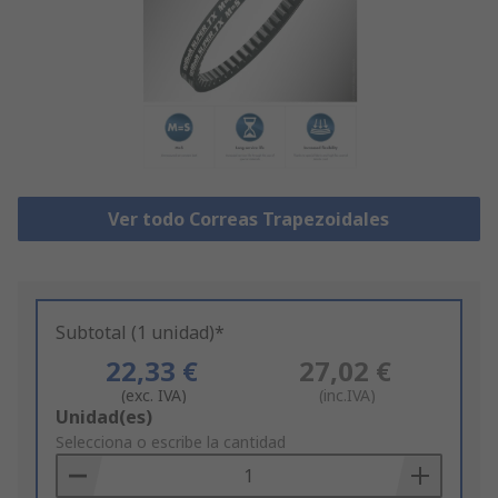
Ver todo Correas Trapezoidales
Subtotal (1 unidad)*
22,33 €
27,02 €
(exc. IVA)
(inc.IVA)
Add
Unidad(es)
to
Selecciona o escribe la cantidad
Basket