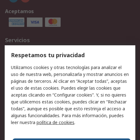
Aceptamos
Servicios
Cómo realizar pedidos
Devoluciones
Respetamos tu privacidad
Facturación y pago
Formas de entrega
Utilizamos cookies y otras tecnologías para analizar el
Ofertas
Soporte técnico
uso de nuestra web, personalizarla y mostrar anuncios en
páginas de terceros. Al clicar en “Aceptar todas”, aceptas
Legal
el uso de estas cookies. Puedes elegir las cookies que
aceptas clicando en “Configurar cookies”. Y, si no quieres
Aviso legal
Política de privacidad -
que utilicemos estas cookies, puedes clicar en “Rechazar
Actualizada
todas”, aunque es posible que esto restrinja el acceso a
Política sobre cookies
Seguridad de emails
algunas funcionalidades. Para más información, puedes
Certificaciones de
Condiciones de venta
leer nuestra
política de cookies
.
empresa