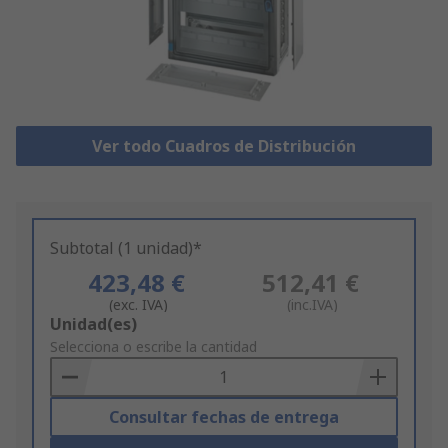
Ver todo Cuadros de Distribución
Subtotal (1 unidad)*
423,48 €
512,41 €
(exc. IVA)
(inc.IVA)
Add
Unidad(es)
to
Selecciona o escribe la cantidad
Basket
Consultar fechas de entrega