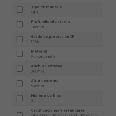
Tipo de montaje
DIN
Profundidad externa
186mm
Grado de protección IP
IP66
Material
Policarbonato
Anchura externa
366mm
Altura externa
546mm
Número de filas
3
Certificaciones y estándares
DIN 43880, IEC 60695-2-11, IEC 60754-