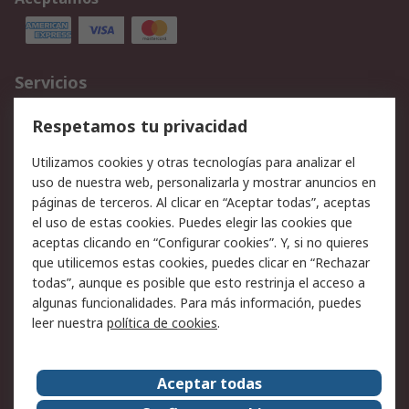
Servicios
Cómo realizar pedidos
Devoluciones
Respetamos tu privacidad
Facturación y pago
Formas de entrega
Utilizamos cookies y otras tecnologías para analizar el
Ofertas
Soporte técnico
uso de nuestra web, personalizarla y mostrar anuncios en
páginas de terceros. Al clicar en “Aceptar todas”, aceptas
Legal
el uso de estas cookies. Puedes elegir las cookies que
aceptas clicando en “Configurar cookies”. Y, si no quieres
Aviso legal
Política de privacidad -
que utilicemos estas cookies, puedes clicar en “Rechazar
Actualizada
todas”, aunque es posible que esto restrinja el acceso a
Política sobre cookies
Seguridad de emails
algunas funcionalidades. Para más información, puedes
Certificaciones de
Condiciones de venta
leer nuestra
política de cookies
.
empresa
Aceptar todas
Acerca de RS