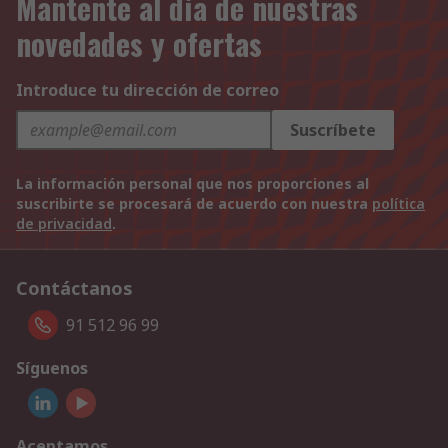
Mantente al día de nuestras
novedades y ofertas
Introduce tu dirección de correo
Suscríbete
La información personal que nos proporciones al
suscribirte se procesará de acuerdo con nuestra
política
de privacidad
.
Contáctanos
91 512 96 99
Síguenos
Aceptamos