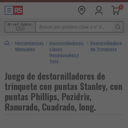
0
Nº ref. fabric.
/
Herramientas
/
Destornilladores,
/
Destornilladores
Manuales
Llaves
de Trinquete
Hexagonales y
Torx
Juego de destornilladores de
trinquete con puntas Stanley, con
puntas Phillips, Pozidriv,
Ranurado, Cuadrado, long.