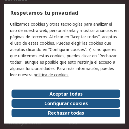
Cómo realizar pedidos
Devoluciones
Respetamos tu privacidad
Facturación y pago
Formas de entrega
Utilizamos cookies y otras tecnologías para analizar el
Ofertas
Soporte técnico
uso de nuestra web, personalizarla y mostrar anuncios en
páginas de terceros. Al clicar en “Aceptar todas”, aceptas
Legal
el uso de estas cookies. Puedes elegir las cookies que
aceptas clicando en “Configurar cookies”. Y, si no quieres
Aviso legal
Política de privacidad -
que utilicemos estas cookies, puedes clicar en “Rechazar
Actualizada
todas”, aunque es posible que esto restrinja el acceso a
Política sobre cookies
Seguridad de emails
algunas funcionalidades. Para más información, puedes
Certificaciones de
Condiciones de venta
leer nuestra
política de cookies
.
empresa
Aceptar todas
Acerca de RS
Configurar cookies
Acerca de RS
RS Group
Rechazar todas
RS en el mundo
Sala de prensa
Trabajar en RS
ESG