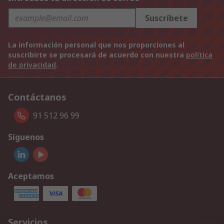
Suscríbete
La información personal que nos proporciones al
suscribirte se procesará de acuerdo con nuestra
política
de privacidad
.
Contáctanos
91 512 96 99
Síguenos
Aceptamos
Servicios