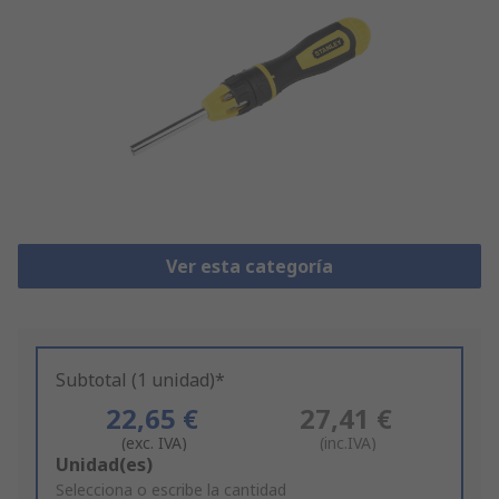
Ver esta categoría
Subtotal (1 unidad)*
22,65 €
27,41 €
(exc. IVA)
(inc.IVA)
Add
Unidad(es)
to
Selecciona o escribe la cantidad