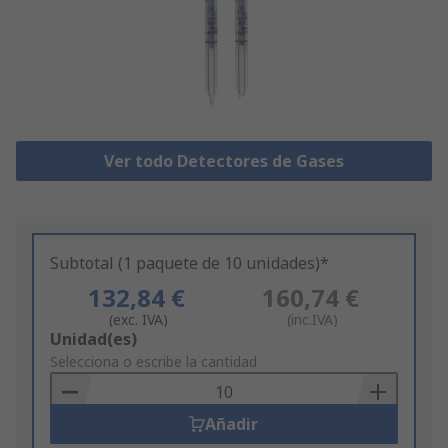
Ver todo Detectores de Gases
Subtotal (1 paquete de 10 unidades)*
132,84 €
160,74 €
(exc. IVA)
(inc.IVA)
Add
Unidad(es)
to
Selecciona o escribe la cantidad
Basket
Añadir