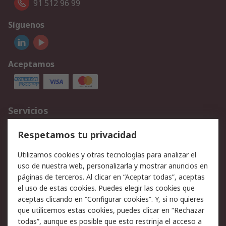
91 512 96 99
Síguenos
Aceptamos
Servicios
Cómo realizar pedidos
Devoluciones
Respetamos tu privacidad
Facturación y pago
Formas de entrega
Utilizamos cookies y otras tecnologías para analizar el
Ofertas
Soporte técnico
uso de nuestra web, personalizarla y mostrar anuncios en
páginas de terceros. Al clicar en “Aceptar todas”, aceptas
Legal
el uso de estas cookies. Puedes elegir las cookies que
aceptas clicando en “Configurar cookies”. Y, si no quieres
Aviso legal
Política de privacidad -
que utilicemos estas cookies, puedes clicar en “Rechazar
Actualizada
todas”, aunque es posible que esto restrinja el acceso a