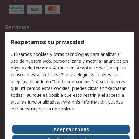
Servicios
Cómo realizar pedidos
Devoluciones
Respetamos tu privacidad
Facturación y pago
Formas de entrega
Utilizamos cookies y otras tecnologías para analizar el
Ofertas
Soporte técnico
uso de nuestra web, personalizarla y mostrar anuncios en
páginas de terceros. Al clicar en “Aceptar todas”, aceptas
Legal
el uso de estas cookies. Puedes elegir las cookies que
aceptas clicando en “Configurar cookies”. Y, si no quieres
Aviso legal
Política de privacidad -
que utilicemos estas cookies, puedes clicar en “Rechazar
Actualizada
todas”, aunque es posible que esto restrinja el acceso a
Política sobre cookies
Seguridad de emails
algunas funcionalidades. Para más información, puedes
Certificaciones de
Condiciones de venta
leer nuestra
política de cookies
.
empresa
Aceptar todas
Acerca de RS