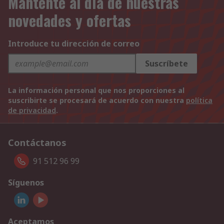
Mantente al día de nuestras
novedades y ofertas
Introduce tu dirección de correo
Suscríbete
La información personal que nos proporciones al
suscribirte se procesará de acuerdo con nuestra
política
de privacidad
.
Contáctanos
91 512 96 99
Síguenos
Aceptamos