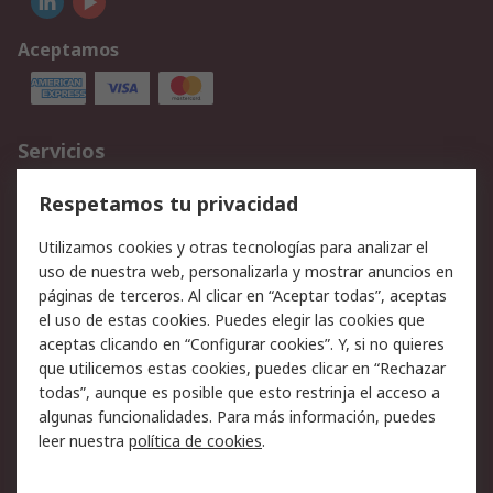
Aceptamos
Servicios
Cómo realizar pedidos
Devoluciones
Respetamos tu privacidad
Facturación y pago
Formas de entrega
Utilizamos cookies y otras tecnologías para analizar el
Ofertas
Soporte técnico
uso de nuestra web, personalizarla y mostrar anuncios en
páginas de terceros. Al clicar en “Aceptar todas”, aceptas
Legal
el uso de estas cookies. Puedes elegir las cookies que
aceptas clicando en “Configurar cookies”. Y, si no quieres
Aviso legal
Política de privacidad -
que utilicemos estas cookies, puedes clicar en “Rechazar
Actualizada
todas”, aunque es posible que esto restrinja el acceso a
Política sobre cookies
Seguridad de emails
algunas funcionalidades. Para más información, puedes
Certificaciones de
Condiciones de venta
leer nuestra
política de cookies
.
empresa