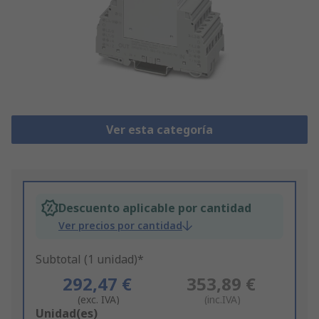
Ver esta categoría
Descuento aplicable por cantidad
Ver precios por cantidad
Subtotal (1 unidad)*
292,47 €
353,89 €
(exc. IVA)
(inc.IVA)
Add
Unidad(es)