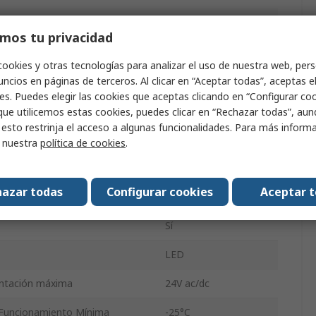
ente
Avisador luminoso
mos tu privacidad
No
cookies y otras tecnologías para analizar el uso de nuestra web, pers
ncios en páginas de terceros. Al clicar en “Aceptar todas”, aceptas e
ac / dc
es. Puedes elegir las cookies que aceptas clicando en “Configurar cook
iente
40mA
que utilicemos estas cookies, puedes clicar en “Rechazar todas”, au
 esto restrinja el acceso a algunas funcionalidades. Para más inform
Tubo
r nuestra
política de cookies
.
Constante
azar todas
Configurar cookies
Aceptar 
Rojo
Sí
LED
entación máxima
24V ac/dc
Funcionamiento Mínima
-25°C