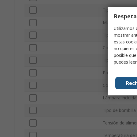
Tipo de compon
Respeta
Multifunción
Utilizamos 
mostrar anu
Tipo de corriente
estas cooki
Consumo de Corr
no quieres 
posible que
Tipo de montaje
puedes lee
Patrón luminoso
Rech
Color de la lente
Lámpara incluida
Tipo de bombilla
Tensión de alim
Temperatura de 