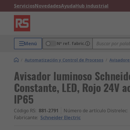
Servicios
Novedades
Ayuda
Hub industrial
Menú
Nº ref. fabric.
/
Automatización y Control de Procesos
/
Avisadore
Avisador luminoso Schneid
Constante, LED, Rojo 24V a
IP65
Código RS
:
881-2791
Número de artículo Distrelec
:
Fabricante
:
Schneider Electric