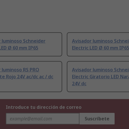
r luminoso Schneider
Avisador luminoso Schne
 LED Ø 60 mm IP65
Electric LED Ø 60 mm IP6
r luminoso RS PRO
Avisador luminoso Schne
e Rojo 24V ac/dc ac / dc
Electric Giratorio LED Nar
24V dc
Introduce tu dirección de correo
Suscríbete