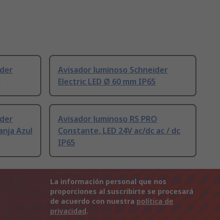
ider
Avisador luminoso Schneider
5
Electric LED Ø 60 mm IP65
ider
Avisador luminoso RS PRO
anja Azul
Constante, LED 24V ac/dc ac / dc
IP65
La información personal que nos
proporciones al suscribirte se procesará
de acuerdo con nuestra
política de
privacidad
.