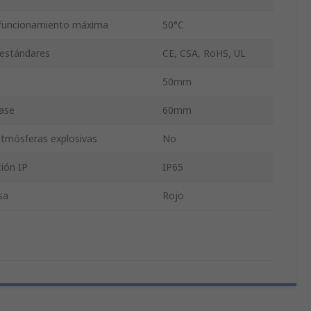
funcionamiento máxima
50°C
 estándares
CE, CSA, RoHS, UL
50mm
ase
60mm
 atmósferas explosivas
No
ión IP
IP65
sa
Rojo