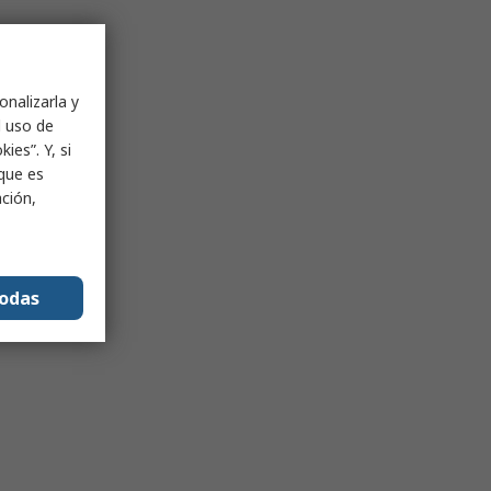
onalizarla y
l uso de
ies”. Y, si
nque es
ación,
todas