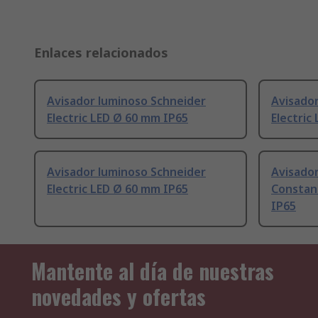
Enlaces relacionados
Avisador luminoso Schneider
Avisado
Electric LED Ø 60 mm IP65
Electric
Avisador luminoso Schneider
Avisado
Electric LED Ø 60 mm IP65
Constant
IP65
Mantente al día de nuestras
novedades y ofertas