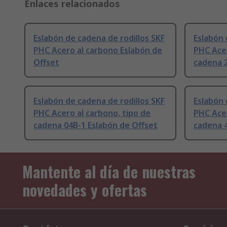
Enlaces relacionados
Eslabón de cadena de rodillos SKF
Eslabón 
PHC Acero al carbono Eslabón de
PHC Acer
Offset
cadena 2
Eslabón de cadena de rodillos SKF
Eslabón 
PHC Acero al carbono, tipo de
PHC Acer
cadena 04B-1 Eslabón de Offset
cadena 4
Mantente al día de nuestras
novedades y ofertas