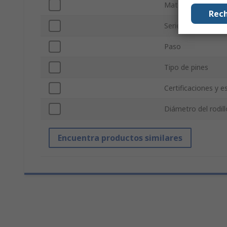
Material
Rech
Serie
Paso
Tipo de pines
Certificaciones y 
Diámetro del rodill
Encuentra productos similares