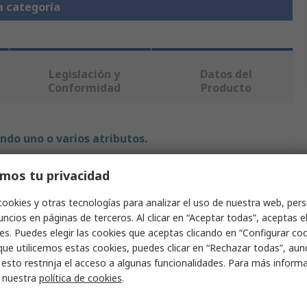
a categoría
Legislación y
Datos del
Conformidad
Producto
ndo uno o varios atributos.
Valor
mos tu privacidad
SKF
cookies y otras tecnologías para analizar el uso de nuestra web, pers
ncios en páginas de terceros. Al clicar en “Aceptar todas”, aceptas e
24B-1
es. Puedes elegir las cookies que aceptas clicando en “Configurar cook
que utilicemos estas cookies, puedes clicar en “Rechazar todas”, au
Eslabón de cadena de rodillos
 esto restrinja el acceso a algunas funcionalidades. Para más inform
r nuestra
política de cookies
.
ecánico
Eslabón de Offset