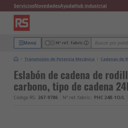
Servicios
Novedades
Ayuda
Hub industrial
Menú
Nº ref. fabric.
/
Transmisión de Potencia Mecánica
/
Cadenas de Ro
Eslabón de cadena de rodil
carbono, tipo de cadena 24
Código RS
:
267-9786
Nº ref. fabric.
:
PHC 24B-1O/L