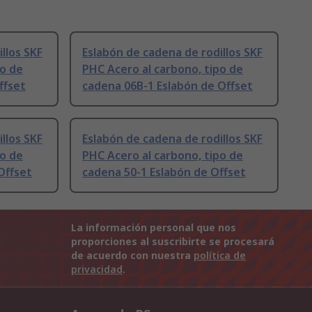
llos SKF
Eslabón de cadena de rodillos SKF
po de
PHC Acero al carbono, tipo de
ffset
cadena 06B-1 Eslabón de Offset
llos SKF
Eslabón de cadena de rodillos SKF
po de
PHC Acero al carbono, tipo de
Offset
cadena 50-1 Eslabón de Offset
La información personal que nos
proporciones al suscribirte se procesará
de acuerdo con nuestra
política de
privacidad
.