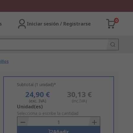
0
s
Iniciar sesión / Registrarse
llos
Subtotal (1 unidad)*
24,90 €
30,13 €
(exc. IVA)
(inc.IVA)
Add
Unidad(es)
to
Selecciona o escribe la cantidad
Basket
Añadir