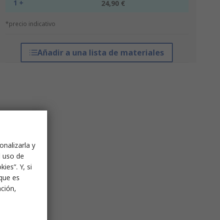
1 +
24,90 €
*precio indicativo
Añadir a una lista de materiales
onalizarla y
l uso de
ies”. Y, si
nque es
ación,