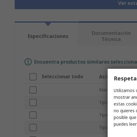
Ver est
Documentación
Especificaciones
Técnica
Encuentra productos similares selecciona
Seleccionar todo
Atributo
Respeta
Marca
Utilizamos 
mostrar anu
Tipo de cadena
estas cooki
no quieres 
Tipo de producto
posible que
puedes lee
Tipo de eslabón m