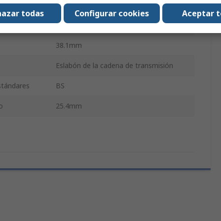
Acero al carbono
azar todas
Configurar cookies
Aceptar 
PHC
38.1mm
Eslabón de la cadena de transmisión
estándares
BS
o
25.4mm