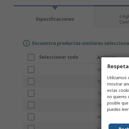
Legi
Especificaciones
Con
Encuentra productos similares selecciona
Seleccionar todo
Atributo
Respeta
Marca
Utilizamos 
Tipo de cadena
mostrar anu
estas cooki
Tipo de product
no quieres 
posible que
Tipo de eslabón
puedes lee
Material
Paso