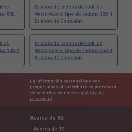
llos
Eslabón de cadena de rodillos
ena 83L-1
Witra Acero, tipo de cadena 12B-1
Eslabón de Conexión
llos
Eslabón de cadena de rodillos
ena 10B-1
Witra Acero, tipo de cadena 05B-1
Eslabón de Conexión
La información personal que nos
proporciones al suscribirte se procesará
de acuerdo con nuestra
política de
privacidad
.
Acerca de RS
Acerca de RS