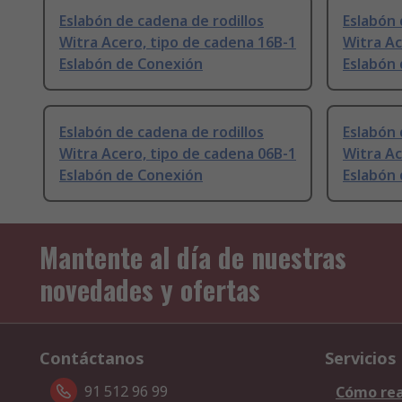
Eslabón de cadena de rodillos
Eslabón 
Witra Acero, tipo de cadena 16B-1
Witra Ac
Eslabón de Conexión
Eslabón 
Eslabón de cadena de rodillos
Eslabón 
Witra Acero, tipo de cadena 06B-1
Witra Ac
Eslabón de Conexión
Eslabón
Mantente al día de nuestras
novedades y ofertas
Contáctanos
Servicios
91 512 96 99
Cómo rea