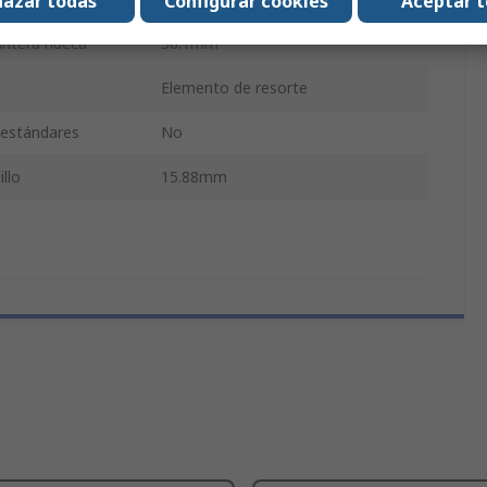
azar todas
Configurar cookies
Aceptar 
untera hueca
36.1mm
Elemento de resorte
y estándares
No
llo
15.88mm