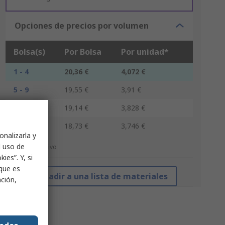
Opciones de precios por volumen
Bolsa(s)
Por Bolsa
Por unidad*
1 - 4
20,36 €
4,072 €
5 - 9
19,55 €
3,91 €
10 - 24
19,14 €
3,828 €
25 +
18,73 €
3,746 €
onalizarla y
l uso de
*precio indicativo
ies”. Y, si
nque es
Añadir a una lista de materiales
ación,