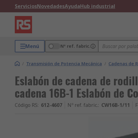
Servicios
Novedades
Ayuda
Hub industrial
Menú
Nº ref. fabric.
/
Transmisión de Potencia Mecánica
/
Cadenas de Ro
Eslabón de cadena de rodill
cadena 16B-1 Eslabón de C
Código RS
:
612-4607
Nº ref. fabric.
:
CW16B-1/11
F