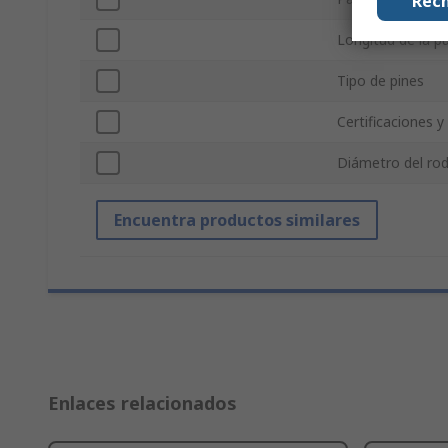
Rech
Longitud de la p
Tipo de pines
Certificaciones 
Diámetro del rodi
Encuentra productos similares
Enlaces relacionados