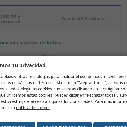
slación y
Datos del Producto
formidad
ndo uno o varios atributos.
Valor
mos tu privacidad
Witra
cookies y otras tecnologías para analizar el uso de nuestra web, pers
16B-1
ncios en páginas de terceros. Al clicar en “Aceptar todas”, aceptas e
es. Puedes elegir las cookies que aceptas clicando en “Configurar cook
o
Eslabón de cadena de rodillos
que utilicemos estas cookies, puedes clicar en “Rechazar todas”, au
 esto restrinja el acceso a algunas funcionalidades. Para más inform
 mecánico
Eslabón de Conexión
r nuestra
política de cookies
.
Acero
25.4mm