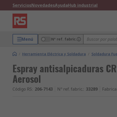
Servicios
Novedades
Ayuda
Hub industrial
Menú
Nº ref. fabric.
/
Herramienta Eléctrica y Soldadura
/
Soldadura Fu
Espray antisalpicaduras C
Aerosol
Código RS
:
206-7143
Nº ref. fabric.
:
33289
Fabrica