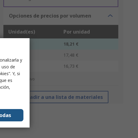
Opciones de precios por volumen
Unidad(es)
Por unidad
1 - 14
18,21 €
15 - 39
17,48 €
onalizarla y
40 +
16,73 €
l uso de
ies”. Y, si
*precio indicativo
nque es
ación,
Añadir a una lista de materiales
todas