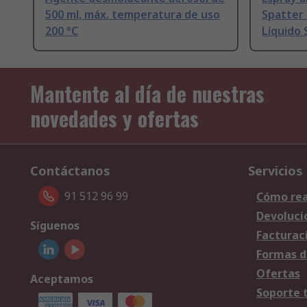
500 ml, máx. temperatura de uso
Spatter 
200 °C
Líquido 
Mantente al día de nuestras
novedades y ofertas
Contáctanos
Servicios
91 512 96 99
Cómo rea
Devoluci
Síguenos
Facturac
Formas d
Ofertas
Aceptamos
Soporte 