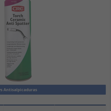
ys Antisalpicaduras