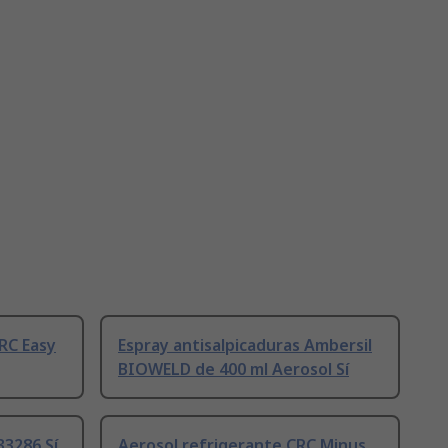
CRC Easy
Espray antisalpicaduras Ambersil
BIOWELD de 400 ml Aerosol Sí
33286 Sí
Aerosol refrigerante CRC Minus