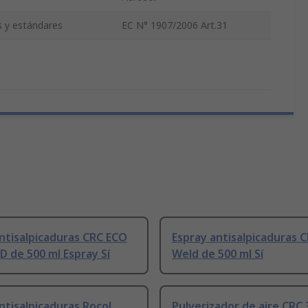
s y estándares
EC N° 1907/2006 Art.31
ntisalpicaduras CRC ECO
Espray antisalpicaduras 
 de 500 ml Espray Sí
Weld de 500 ml Sí
ntisalpicaduras Rocol
Pulverizador de aire CRC 