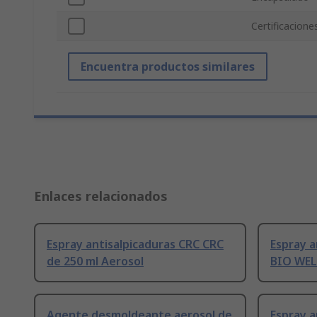
Certificacione
Encuentra productos similares
Enlaces relacionados
Espray antisalpicaduras CRC CRC
Espray a
de 250 ml Aerosol
BIO WELD
Agente desmoldeante aerosol de
Espray a