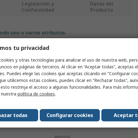
Legislación y
Datos del
Conformidad
Producto
ndo uno o varios atributos.
mos tu privacidad
Valor
cookies y otras tecnologías para analizar el uso de nuestra web, pers
CRC
ncios en páginas de terceros. Al clicar en “Aceptar todas”, aceptas e
es. Puedes elegir las cookies que aceptas clicando en “Configurar cook
cial
CRC
que utilicemos estas cookies, puedes clicar en “Rechazar todas”, au
cto
Espray antisalpicaduras
 esto restrinja el acceso a algunas funcionalidades. Para más inform
r nuestra
política de cookies
.
Antisalpicaduras
oducto
Aerosol
azar todas
Configurar cookies
Aceptar 
sulado
250 ml
Aerosol