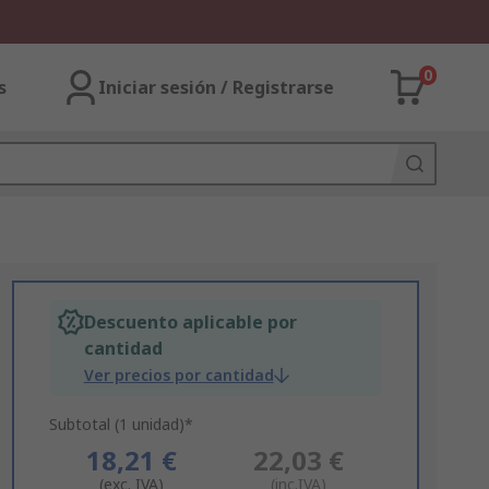
0
s
Iniciar sesión / Registrarse
Descuento aplicable por
cantidad
Ver precios por cantidad
Subtotal (1 unidad)*
18,21 €
22,03 €
(exc. IVA)
(inc.IVA)