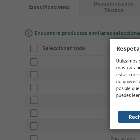
Documentación
Especificaciones
Técnica
Encuentra productos similares selecciona
Respeta
Seleccionar todo
Atributo
Utilizamos 
Marca
mostrar anu
estas cooki
Nombre comer
no quieres 
Tipo de produ
posible que
puedes lee
Aplicación
Forma del pr
Rech
Tipo de Encap
Encapsulado