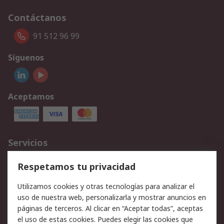
Contáctanos
91 512 96 99
Síguenos
Aceptamos
Servicios
Cómo realizar pedidos
Devoluciones
Respetamos tu privacidad
Facturación y pago
Formas de entrega
Utilizamos cookies y otras tecnologías para analizar el
Ofertas
Soporte técnico
uso de nuestra web, personalizarla y mostrar anuncios en
páginas de terceros. Al clicar en “Aceptar todas”, aceptas
Legal
el uso de estas cookies. Puedes elegir las cookies que