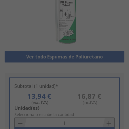
Ver todo Espumas de Poliuretano
Subtotal (1 unidad)*
13,94 €
16,87 €
(exc. IVA)
(inc.IVA)
Add
Unidad(es)
to
Selecciona o escribe la cantidad
Basket