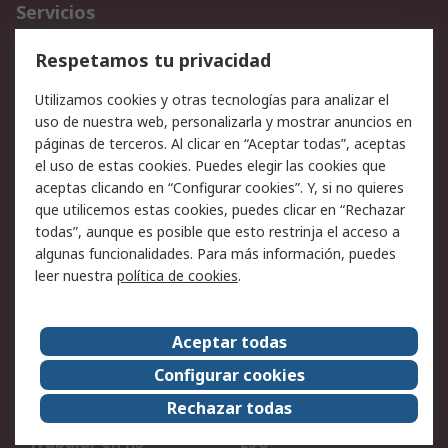
Servicios
Cómo realizar pedidos
Devoluciones
Respetamos tu privacidad
Facturación y pago
Formas de entrega
Utilizamos cookies y otras tecnologías para analizar el
Ofertas
Soporte técnico
uso de nuestra web, personalizarla y mostrar anuncios en
páginas de terceros. Al clicar en “Aceptar todas”, aceptas
Legal
el uso de estas cookies. Puedes elegir las cookies que
aceptas clicando en “Configurar cookies”. Y, si no quieres
Aviso legal
Política de privacidad -
que utilicemos estas cookies, puedes clicar en “Rechazar
Actualizada
todas”, aunque es posible que esto restrinja el acceso a
Política sobre cookies
Seguridad de emails
algunas funcionalidades. Para más información, puedes
Certificaciones de
Condiciones de venta
leer nuestra
política de cookies
.
empresa
Aceptar todas
Acerca de RS
Configurar cookies
Acerca de RS
RS Group
Rechazar todas
RS en el mundo
Sala de prensa
Trabajar en RS
ESG