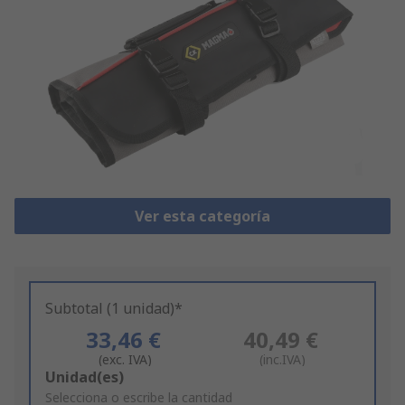
Ver esta categoría
Subtotal (1 unidad)*
33,46 €
40,49 €
(exc. IVA)
(inc.IVA)
Add
Unidad(es)
to
Selecciona o escribe la cantidad