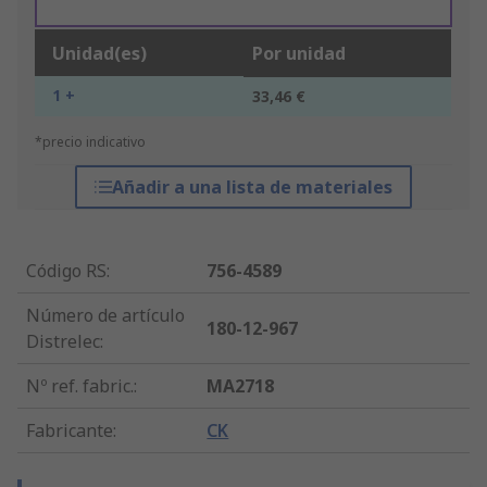
Unidad(es)
Por unidad
1 +
33,46 €
*precio indicativo
Añadir a una lista de materiales
Código RS
:
756-4589
Número de artículo
180-12-967
Distrelec
:
Nº ref. fabric.
:
MA2718
Fabricante
:
CK