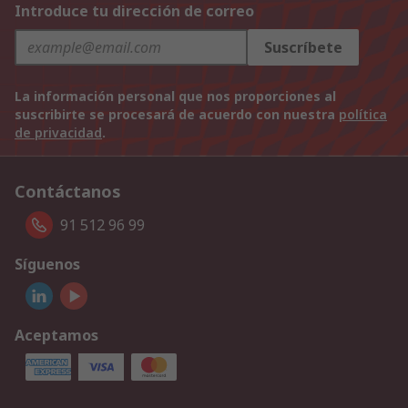
Introduce tu dirección de correo
Suscríbete
La información personal que nos proporciones al
suscribirte se procesará de acuerdo con nuestra
política
de privacidad
.
Contáctanos
91 512 96 99
Síguenos
Aceptamos