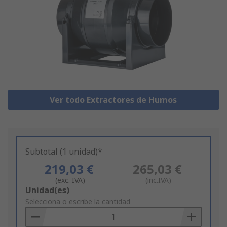
Ver todo Extractores de Humos
Subtotal (1 unidad)*
219,03 €
265,03 €
(exc. IVA)
(inc.IVA)
Add
Unidad(es)
to
Selecciona o escribe la cantidad
Basket