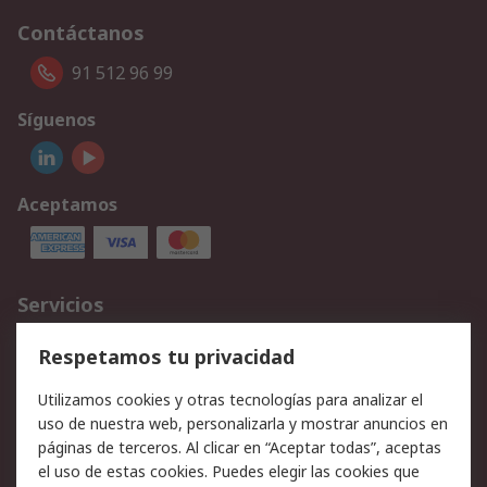
Contáctanos
91 512 96 99
Síguenos
Aceptamos
Servicios
Cómo realizar pedidos
Devoluciones
Respetamos tu privacidad
Facturación y pago
Formas de entrega
Utilizamos cookies y otras tecnologías para analizar el
Ofertas
Soporte técnico
uso de nuestra web, personalizarla y mostrar anuncios en
páginas de terceros. Al clicar en “Aceptar todas”, aceptas
Legal
el uso de estas cookies. Puedes elegir las cookies que