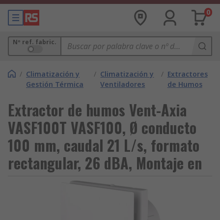
0
Nº ref. fabric.
/
Climatización y
/
Climatización y
/
Extractores
Gestión Térmica
Ventiladores
de Humos
Extractor de humos Vent-Axia
VASF100T VASF100, Ø conducto
100 mm, caudal 21 L/s, formato
rectangular, 26 dBA, Montaje en