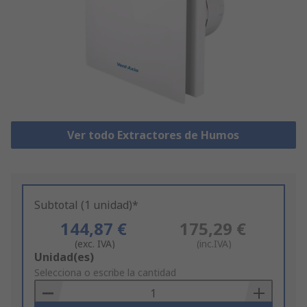
Ver todo Extractores de Humos
Subtotal (1 unidad)*
144,87 €
175,29 €
(exc. IVA)
(inc.IVA)
Add
Unidad(es)
to
Selecciona o escribe la cantidad
Basket