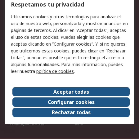
Cómo realizar pedidos
Devoluciones
Respetamos tu privacidad
Facturación y pago
Formas de entrega
Utilizamos cookies y otras tecnologías para analizar el
Ofertas
Soporte técnico
uso de nuestra web, personalizarla y mostrar anuncios en
páginas de terceros. Al clicar en “Aceptar todas”, aceptas
Legal
el uso de estas cookies. Puedes elegir las cookies que
aceptas clicando en “Configurar cookies”. Y, si no quieres
Aviso legal
Política de privacidad -
que utilicemos estas cookies, puedes clicar en “Rechazar
Actualizada
todas”, aunque es posible que esto restrinja el acceso a
Política sobre cookies
Seguridad de emails
algunas funcionalidades. Para más información, puedes
Certificaciones de
Condiciones de venta
leer nuestra
política de cookies
.
empresa
Aceptar todas
Acerca de RS
Configurar cookies
Acerca de RS
RS Group
Rechazar todas
RS en el mundo
Sala de prensa
Trabajar en RS
ESG