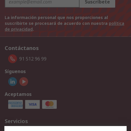
Suscríbete
La información personal que nos proporciones al
suscribirte se procesará de acuerdo con nuestra
política
de privacidad
.
Contáctanos
91 512 96 99
Síguenos
Aceptamos
Servicios