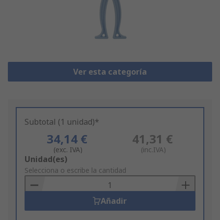
Ver esta categoría
Subtotal (1 unidad)*
34,14 €
41,31 €
(exc. IVA)
(inc.IVA)
Add
Unidad(es)
to
Selecciona o escribe la cantidad
Basket
Añadir