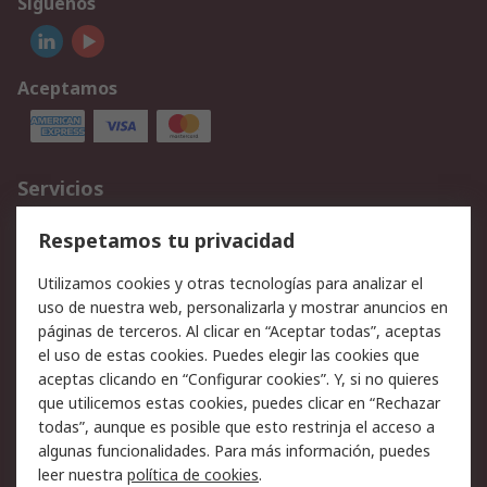
Síguenos
Aceptamos
Servicios
Cómo realizar pedidos
Devoluciones
Respetamos tu privacidad
Facturación y pago
Formas de entrega
Utilizamos cookies y otras tecnologías para analizar el
Ofertas
Soporte técnico
uso de nuestra web, personalizarla y mostrar anuncios en
páginas de terceros. Al clicar en “Aceptar todas”, aceptas
Legal
el uso de estas cookies. Puedes elegir las cookies que
aceptas clicando en “Configurar cookies”. Y, si no quieres
Aviso legal
Política de privacidad -
que utilicemos estas cookies, puedes clicar en “Rechazar
Actualizada
todas”, aunque es posible que esto restrinja el acceso a
Política sobre cookies
Seguridad de emails
algunas funcionalidades. Para más información, puedes
Certificaciones de
Condiciones de venta
leer nuestra
política de cookies
.