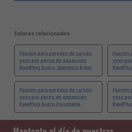
Enlaces relacionados
Fijación para paredes de cartón-
Fijación
yeso por perno de expansión
yeso po
RawlPlug Acero, diámetro 8 mm
RawlPlu
Fijación para paredes de cartón-
Fijación
yeso por perno de expansión
yeso po
RawlPlug Acero Inoxidable
RawlPlu
Mantente al día de nuestras