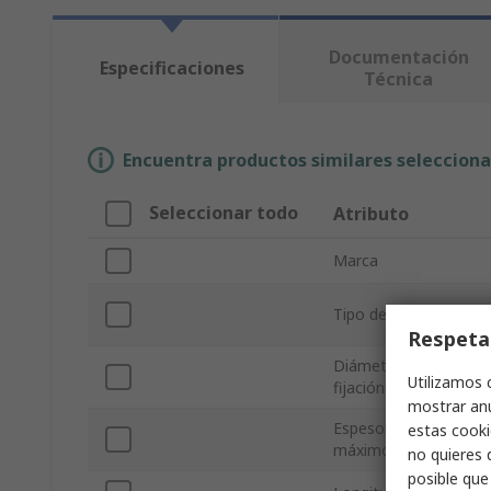
Documentación
Especificaciones
Técnica
Encuentra productos similares selecciona
Seleccionar todo
Atributo
Marca
Tipo de producto
Respeta
Diámetro del orificio 
Utilizamos 
fijación
mostrar anu
Espesor de fijación
estas cooki
máximo
no quieres 
posible que