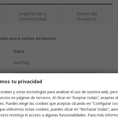
Legislación y
Datos del
Conformidad
Producto
ndo uno o varios atributos.
Valor
RawlPlug
Fijación para paredes de cartón-yeso por perno
de expansión
mos tu privacidad
de
12mm
cookies y otras tecnologías para analizar el uso de nuestra web, pers
ncios en páginas de terceros. Al clicar en “Aceptar todas”, aceptas e
es. Puedes elegir las cookies que aceptas clicando en “Configurar cook
35mm
que utilicemos estas cookies, puedes clicar en “Rechazar todas”, au
 esto restrinja el acceso a algunas funcionalidades. Para más inform