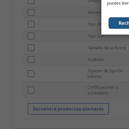
Longitud
puedes lee
Material
Rech
Tipo de variador
Tipo Sub
Tamaño de la Rosca
Acabado
Espesor de fijación
mínimo
Certificaciones y
estándares
Encuentra productos similares