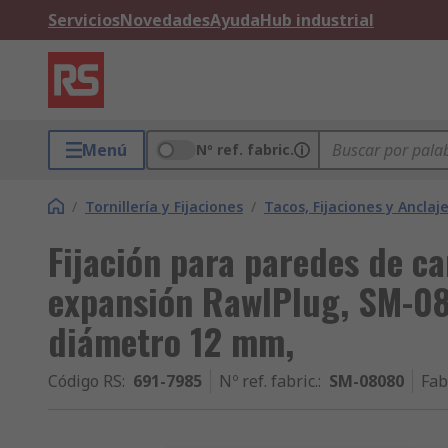
Servicios
Novedades
Ayuda
Hub industrial
Menú
Nº ref. fabric.
/
Tornillería y Fijaciones
/
Tacos, Fijaciones y Anclaj
Fijación para paredes de c
expansión RawlPlug, SM-08
diámetro 12 mm,
Código RS
:
691-7985
Nº ref. fabric.
:
SM-08080
Fab