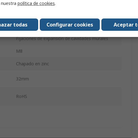
80mm
r nuestra
política de cookies
.
Acero al carbono
azar todas
Configurar cookies
Aceptar 
Pozidriv, Ranura
Fijaciones de expansión de cavidades murales
M8
Chapado en zinc
32mm
RoHS