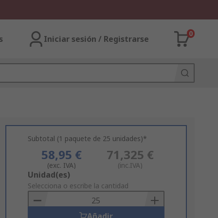
0
s
Iniciar sesión / Registrarse
Subtotal (1 paquete de 25 unidades)*
58,95 €
71,325 €
(exc. IVA)
(inc.IVA)
Add
Unidad(es)
to
Selecciona o escribe la cantidad
Basket
Añadir