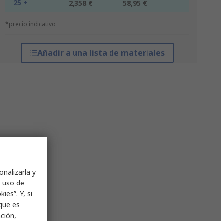
25 +
2,358 €
58,95 €
*precio indicativo
Añadir a una lista de materiales
onalizarla y
l uso de
ies”. Y, si
nque es
ación,