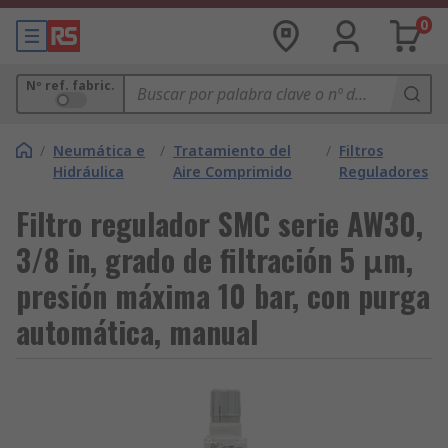
0
Nº ref. fabric.
/
Neumática e
/
Tratamiento del
/
Filtros
Hidráulica
Aire Comprimido
Reguladores
Filtro regulador SMC serie AW30,
3/8 in, grado de filtración 5 μm,
presión máxima 10 bar, con purga
automática, manual