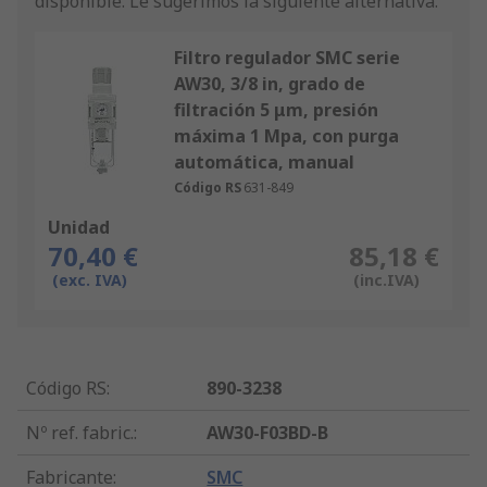
disponible.
Le sugerimos la siguiente alternativa.
Filtro regulador SMC serie
AW30, 3/8 in, grado de
filtración 5 μm, presión
máxima 1 Mpa, con purga
automática, manual
Código RS
631-849
Unidad
70,40 €
85,18 €
(exc. IVA)
(inc.IVA)
Código RS
:
890-3238
Nº ref. fabric.
:
AW30-F03BD-B
Fabricante
:
SMC