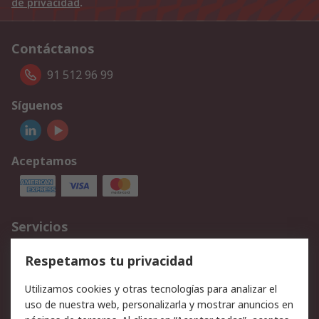
de privacidad
.
Contáctanos
91 512 96 99
Síguenos
Aceptamos
Servicios
Cómo realizar pedidos
Devoluciones
Respetamos tu privacidad
Facturación y pago
Formas de entrega
Utilizamos cookies y otras tecnologías para analizar el
Ofertas
Soporte técnico
uso de nuestra web, personalizarla y mostrar anuncios en