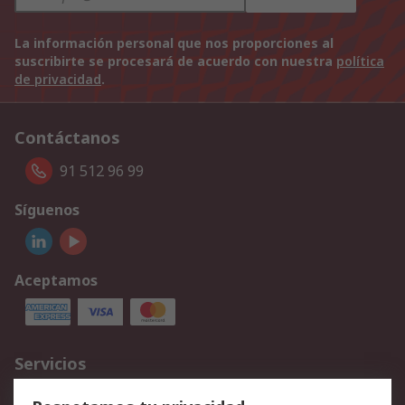
La información personal que nos proporciones al
suscribirte se procesará de acuerdo con nuestra
política
de privacidad
.
Contáctanos
91 512 96 99
Síguenos
Aceptamos
Servicios
Cómo realizar pedidos
Devoluciones