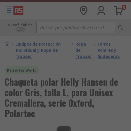
0
Nº ref. fabric.
/
Equipos de Protección
/
Ropa
/
Forros
Individual y Ropa de
de
Polares y
Trabajo
Trabajo
Sudaderas
RS Better World
Chaqueta polar Helly Hansen de
color Gris, talla L, para Unisex
Cremallera, serie Oxford,
Polartec