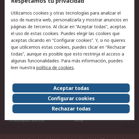
Respetamos tu privacidad
Facturación y pago
Formas de entrega
Utilizamos cookies y otras tecnologías para analizar el
Ofertas
Soporte técnico
uso de nuestra web, personalizarla y mostrar anuncios en
páginas de terceros. Al clicar en “Aceptar todas”, aceptas
Legal
el uso de estas cookies. Puedes elegir las cookies que
aceptas clicando en “Configurar cookies”. Y, si no quieres
Aviso legal
Política de privacidad -
que utilicemos estas cookies, puedes clicar en “Rechazar
Actualizada
todas”, aunque es posible que esto restrinja el acceso a
Política sobre cookies
Seguridad de emails
algunas funcionalidades. Para más información, puedes
Certificaciones de
Condiciones de venta
leer nuestra
política de cookies
.
empresa
Aceptar todas
Acerca de RS
Configurar cookies
Acerca de RS
RS Group
Rechazar todas
RS en el mundo
Sala de prensa
Trabajar en RS
ESG