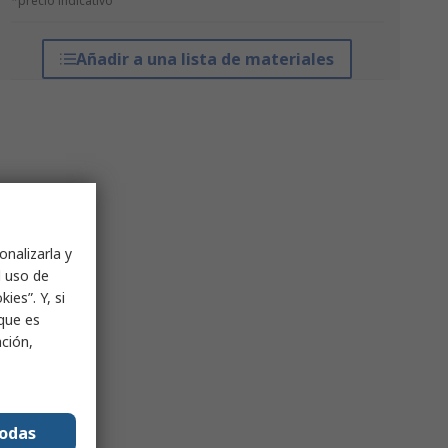
*precio indicativo
Añadir a una lista de materiales
onalizarla y
l uso de
ies”. Y, si
nque es
ación,
todas