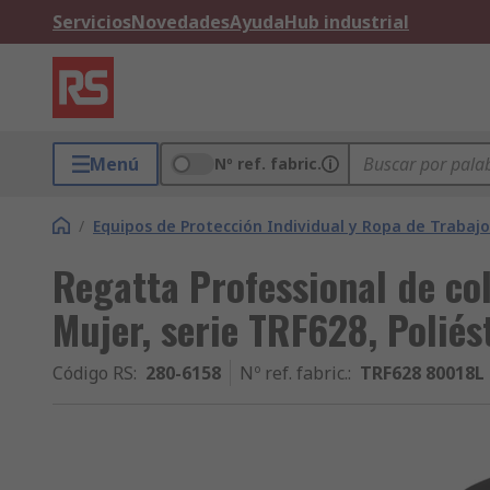
Servicios
Novedades
Ayuda
Hub industrial
Menú
Nº ref. fabric.
/
Equipos de Protección Individual y Ropa de Trabajo
Regatta Professional de col
Mujer, serie TRF628, Poliés
Código RS
:
280-6158
Nº ref. fabric.
:
TRF628 80018L