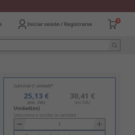
0
s
Iniciar sesión / Registrarse
Subtotal (1 unidad)*
25,13 €
30,41 €
(exc. IVA)
(inc.IVA)
Add
Unidad(es)
to
Selecciona o escribe la cantidad
Basket