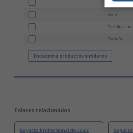
Número de bo
Serie
Certificacion
Tamaño
Encuentra productos similares
Enlaces relacionados
Regatta Professional de color
Regatta 