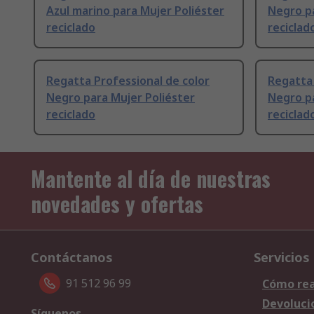
Azul marino para Mujer Poliéster
Negro pa
reciclado
reciclad
Regatta Professional de color
Regatta 
Negro para Mujer Poliéster
Negro pa
reciclado
reciclad
Mantente al día de nuestras
novedades y ofertas
Contáctanos
Servicios
91 512 96 99
Cómo rea
Devoluci
Síguenos