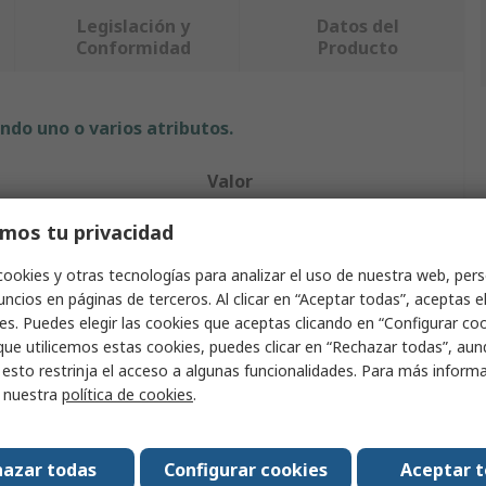
Legislación y
Datos del
Conformidad
Producto
ndo uno o varios atributos.
Valor
Regatta Professional
mos tu privacidad
ucto
Vellón
cookies y otras tecnologías para analizar el uso de nuestra web, pers
ncios en páginas de terceros. Al clicar en “Aceptar todas”, aceptas e
Mujer
es. Puedes elegir las cookies que aceptas clicando en “Configurar cook
que utilicemos estas cookies, puedes clicar en “Rechazar todas”, au
44
 esto restrinja el acceso a algunas funcionalidades. Para más inform
r nuestra
política de cookies
.
Negro
Poliéster reciclado
azar todas
Configurar cookies
Aceptar 