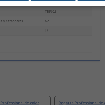
lsillos
12
TRF628
es y estándares
No
18
Professional de color
Regatta Professional de 