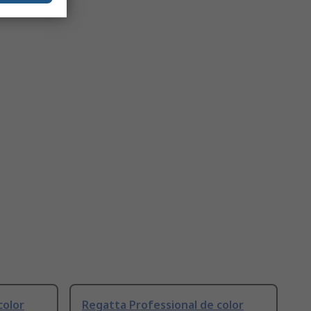
color
Regatta Professional de color