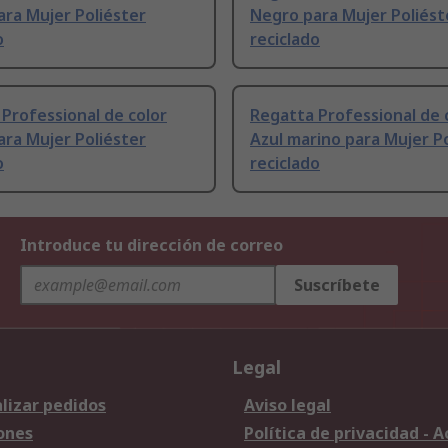
ra Mujer Poliéster
Negro para Mujer Poliést
o
reciclado
Professional de color
Regatta Professional de 
ra Mujer Poliéster
Azul marino para Mujer P
o
reciclado
Introduce tu dirección de correo
Suscríbete
Legal
lizar pedidos
Aviso legal
ones
Política de privacidad - 