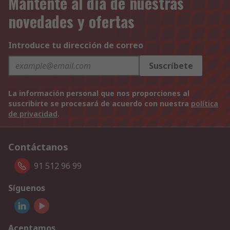
Mantente al día de nuestras
novedades y ofertas
Introduce tu dirección de correo
Suscríbete
La información personal que nos proporciones al
suscribirte se procesará de acuerdo con nuestra
política
de privacidad
.
Contáctanos
91 512 96 99
Síguenos
Aceptamos