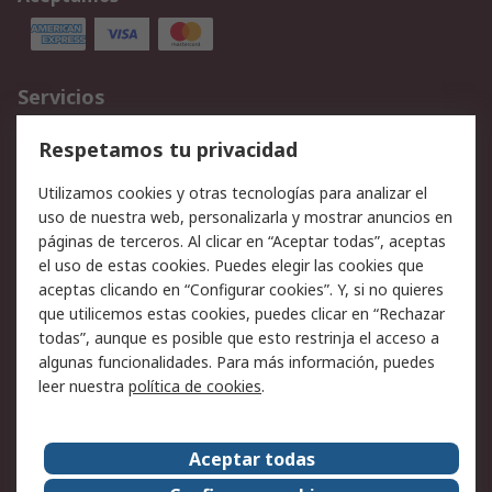
Servicios
Cómo realizar pedidos
Devoluciones
Respetamos tu privacidad
Facturación y pago
Formas de entrega
Utilizamos cookies y otras tecnologías para analizar el
Ofertas
Soporte técnico
uso de nuestra web, personalizarla y mostrar anuncios en
páginas de terceros. Al clicar en “Aceptar todas”, aceptas
Legal
el uso de estas cookies. Puedes elegir las cookies que
aceptas clicando en “Configurar cookies”. Y, si no quieres
Aviso legal
Política de privacidad -
que utilicemos estas cookies, puedes clicar en “Rechazar
Actualizada
todas”, aunque es posible que esto restrinja el acceso a
Política sobre cookies
Seguridad de emails
algunas funcionalidades. Para más información, puedes
Certificaciones de
Condiciones de venta
leer nuestra
política de cookies
.
empresa
Aceptar todas
Acerca de RS