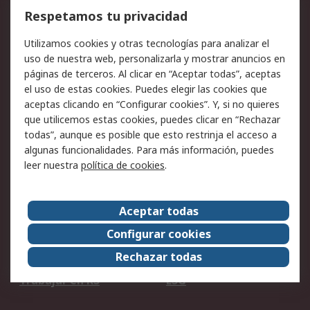
Cómo realizar pedidos
Devoluciones
Respetamos tu privacidad
Facturación y pago
Formas de entrega
Utilizamos cookies y otras tecnologías para analizar el
Ofertas
Soporte técnico
uso de nuestra web, personalizarla y mostrar anuncios en
páginas de terceros. Al clicar en “Aceptar todas”, aceptas
Legal
el uso de estas cookies. Puedes elegir las cookies que
aceptas clicando en “Configurar cookies”. Y, si no quieres
Aviso legal
Política de privacidad -
que utilicemos estas cookies, puedes clicar en “Rechazar
Actualizada
todas”, aunque es posible que esto restrinja el acceso a
Política sobre cookies
Seguridad de emails
algunas funcionalidades. Para más información, puedes
Certificaciones de
Condiciones de venta
leer nuestra
política de cookies
.
empresa
Aceptar todas
Acerca de RS
Configurar cookies
Acerca de RS
RS Group
Rechazar todas
RS en el mundo
Sala de prensa
Trabajar en RS
ESG