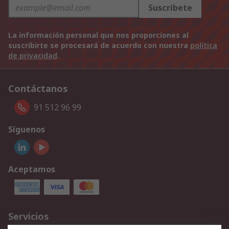
Suscríbete
La información personal que nos proporciones al
suscribirte se procesará de acuerdo con nuestra
política
de privacidad
.
Contáctanos
91 512 96 99
Síguenos
Aceptamos
Servicios