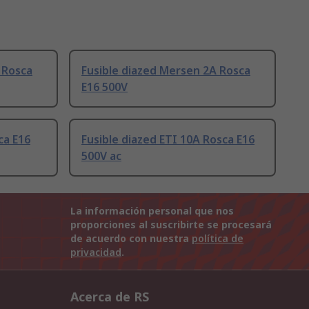
 Rosca
Fusible diazed Mersen 2A Rosca
E16 500V
ca E16
Fusible diazed ETI 10A Rosca E16
500V ac
La información personal que nos
proporciones al suscribirte se procesará
de acuerdo con nuestra
política de
privacidad
.
Acerca de RS