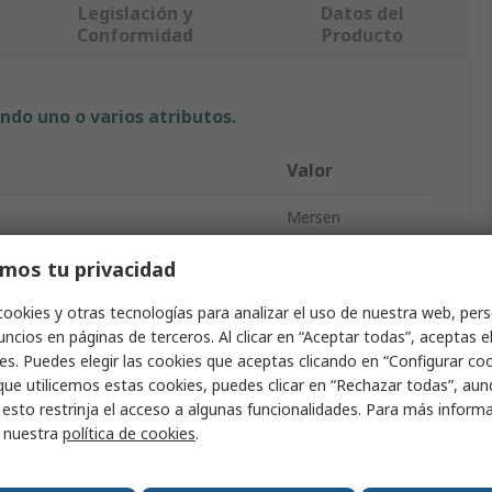
Legislación y
Datos del
Conformidad
Producto
ndo uno o varios atributos.
Valor
Mersen
to
Fusible diazed
mos tu privacidad
nal
6A
cookies y otras tecnologías para analizar el uso de nuestra web, pers
ncios en páginas de terceros. Al clicar en “Aceptar todas”, aceptas e
ble de botella
D1
es. Puedes elegir las cookies que aceptas clicando en “Configurar cook
que utilicemos estas cookies, puedes clicar en “Rechazar todas”, au
500V
 esto restrinja el acceso a algunas funcionalidades. Para más inform
r nuestra
política de cookies
.
Rosca
E16
uptura
50kA