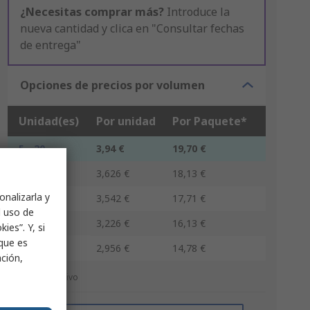
¿Necesitas comprar más?
Introduce la
nueva cantidad y clica en "Consultar fechas
de entrega"
Opciones de precios por volumen
Unidad(es)
Por unidad
Por Paquete*
5 - 20
3,94 €
19,70 €
25 - 45
3,626 €
18,13 €
onalizarla y
50 - 120
3,542 €
17,71 €
l uso de
125 - 245
3,226 €
16,13 €
ies”. Y, si
nque es
250 +
2,956 €
14,78 €
ación,
*precio indicativo