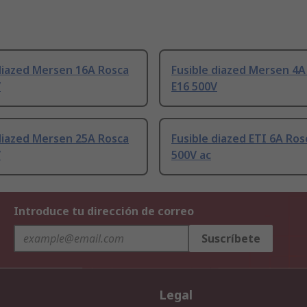
diazed Mersen 16A Rosca
Fusible diazed Mersen 4A
V
E16 500V
diazed Mersen 25A Rosca
Fusible diazed ETI 6A Ros
V
500V ac
Introduce tu dirección de correo
Suscríbete
Legal