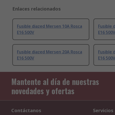
Enlaces relacionados
Fusible diazed Mersen 10A Rosca
Fusible 
E16 500V
E16 500
Fusible diazed Mersen 20A Rosca
Fusible 
E16 500V
E16 500
Mantente al día de nuestras
novedades y ofertas
Contáctanos
Servicios