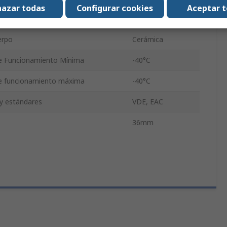
azar todas
Configurar cookies
Aceptar 
/anillo de identificación
Verde
erpo
Cerámica
e Funcionamiento Mínima
-40°C
e funcionamiento máxima
-40°C
 y estándares
VDE, EAC
36mm