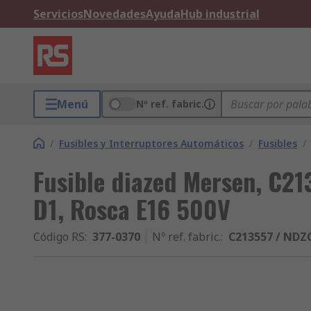
Servicios
Novedades
Ayuda
Hub industrial
Menú
Nº ref. fabric.
/
Fusibles y Interruptores Automáticos
/
Fusibles
/
Fusible diazed Mersen, C2
D1, Rosca E16 500V
Código RS
:
377-0370
Nº ref. fabric.
:
C213557 / ND