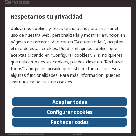
Servicios
Cómo realizar pedidos
Devoluciones
Respetamos tu privacidad
Facturación y pago
Formas de entrega
Utilizamos cookies y otras tecnologías para analizar el
Ofertas
Soporte técnico
uso de nuestra web, personalizarla y mostrar anuncios en
páginas de terceros. Al clicar en “Aceptar todas”, aceptas
Legal
el uso de estas cookies. Puedes elegir las cookies que
aceptas clicando en “Configurar cookies”. Y, si no quieres
Aviso legal
Política de privacidad -
que utilicemos estas cookies, puedes clicar en “Rechazar
Actualizada
todas”, aunque es posible que esto restrinja el acceso a
Política sobre cookies
Seguridad de emails
algunas funcionalidades. Para más información, puedes
Certificaciones de
Condiciones de venta
leer nuestra
política de cookies
.
empresa
Aceptar todas
Acerca de RS
Configurar cookies
Acerca de RS
RS Group
Rechazar todas
RS en el mundo
Sala de prensa
Trabajar en RS
ESG