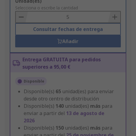
Add
Unidad(es)
to
Selecciona o escribe la cantidad
Basket
Consultar fechas de entrega
Añadir
Entrega GRATUITA para pedidos
superiores a 95,00 €
Disponible
Disponible(s)
65
unidad(es) para enviar
desde otro centro de distribución
Disponible(s)
140
unidad(es)
más
para
enviar a partir del
13 de agosto de
2026
Disponible(s)
150
unidad(es)
más
para
enviar a partir del
25 de noviembre de