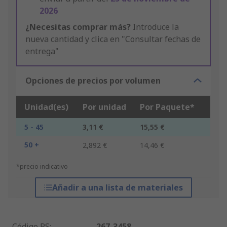
2026
¿Necesitas comprar más?
Introduce la
nueva cantidad y clica en "Consultar fechas de
entrega"
Opciones de precios por volumen
Unidad(es)
Por unidad
Por Paquete*
5 - 45
3,11 €
15,55 €
50 +
2,892 €
14,46 €
*precio indicativo
Añadir a una lista de materiales
Código RS
:
267-3458