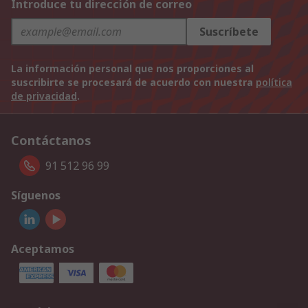
Introduce tu dirección de correo
Suscríbete
La información personal que nos proporciones al
suscribirte se procesará de acuerdo con nuestra
política
de privacidad
.
Contáctanos
91 512 96 99
Síguenos
Aceptamos