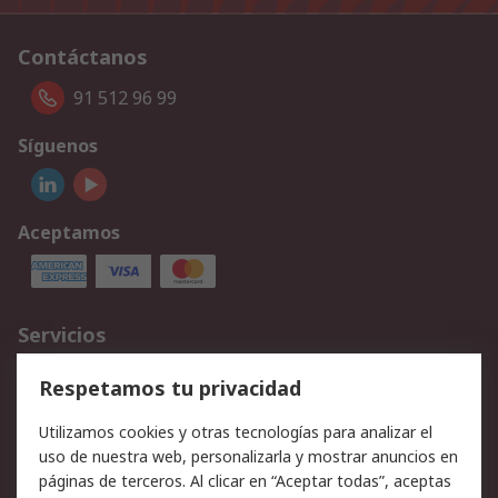
Contáctanos
91 512 96 99
Síguenos
Aceptamos
Servicios
Cómo realizar pedidos
Devoluciones
Respetamos tu privacidad
Facturación y pago
Formas de entrega
Utilizamos cookies y otras tecnologías para analizar el
Ofertas
Soporte técnico
uso de nuestra web, personalizarla y mostrar anuncios en
páginas de terceros. Al clicar en “Aceptar todas”, aceptas
Legal