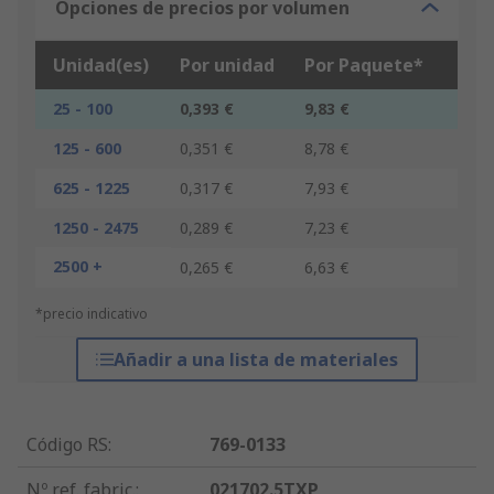
Opciones de precios por volumen
Unidad(es)
Por unidad
Por Paquete*
25 - 100
0,393 €
9,83 €
125 - 600
0,351 €
8,78 €
625 - 1225
0,317 €
7,93 €
1250 - 2475
0,289 €
7,23 €
2500 +
0,265 €
6,63 €
*precio indicativo
Añadir a una lista de materiales
Código RS
:
769-0133
Nº ref. fabric.
:
021702.5TXP