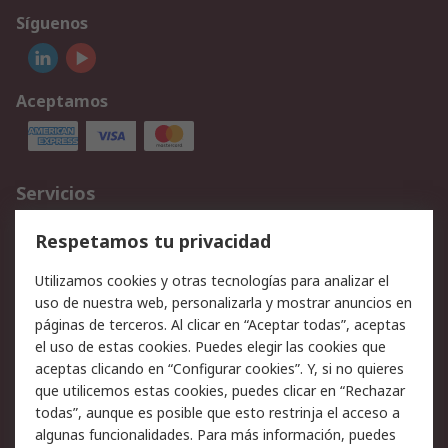
Síguenos
Aceptamos
Servicios
Cómo realizar pedidos
Devoluciones
Respetamos tu privacidad
Facturación y pago
Formas de entrega
Utilizamos cookies y otras tecnologías para analizar el
Ofertas
Soporte técnico
uso de nuestra web, personalizarla y mostrar anuncios en
páginas de terceros. Al clicar en “Aceptar todas”, aceptas
Legal
el uso de estas cookies. Puedes elegir las cookies que
aceptas clicando en “Configurar cookies”. Y, si no quieres
Aviso legal
Política de privacidad -
que utilicemos estas cookies, puedes clicar en “Rechazar
Actualizada
todas”, aunque es posible que esto restrinja el acceso a
Política sobre cookies
Seguridad de emails
algunas funcionalidades. Para más información, puedes