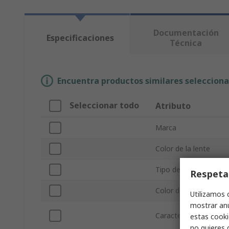
Documentación
Especificaciones
Técnica
Encuentra productos similares selecciona
Seleccionar todo
Atributo
Marca
Color de la lente
Tipo de producto
Respeta
Color de montura
Utilizamos 
mostrar anu
Características de res
estas cooki
no quieres 