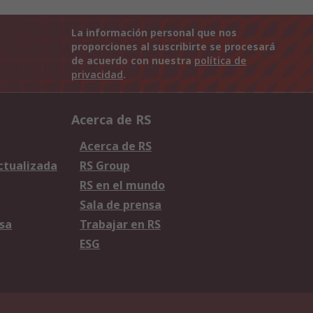
La información personal que nos
proporciones al suscribirte se procesará
de acuerdo con nuestra
política de
privacidad
.
Acerca de RS
Acerca de RS
Actualizada
RS Group
RS en el mundo
Sala de prensa
sa
Trabajar en RS
ESG