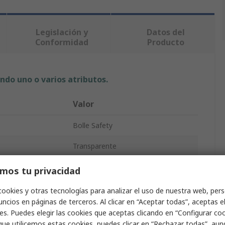
Legislación y
Datos del
Conformidad
Producto
ndo uno o varios atributos.
Valor
Bolle Safety
Transparente
Gafas de seguridad
mos tu privacidad
Naranja, Negro
cookies y otras tecnologías para analizar el uso de nuestra web, pers
ncios en páginas de terceros. Al clicar en “Aceptar todas”, aceptas e
Antiniebla, Resistente a arañazos,
istencia
es. Puedes elegir las cookies que aceptas clicando en “Configurar cook
Antiniebla
que utilicemos estas cookies, puedes clicar en “Rechazar todas”, au