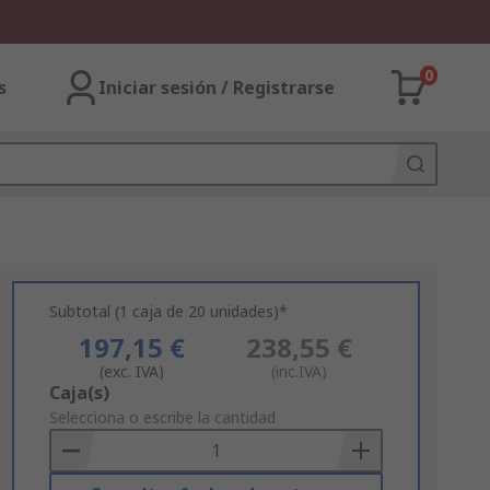
0
s
Iniciar sesión / Registrarse
Subtotal (1 caja de 20 unidades)*
197,15 €
238,55 €
(exc. IVA)
(inc.IVA)
Add
Caja(s)
to
Selecciona o escribe la cantidad
Basket