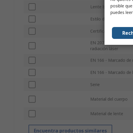
posible que
Lente bifocal
puedes lee
Estilo de montura
Certificaciones y est
Rech
EN 207/208 - Protecci
radiación láser
EN 166 - Marcado de
EN 166 - Marcado de 
Serie
Material del cuerpo
Material de lente
Encuentra productos similares