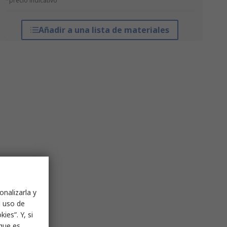
*precio indicativo
Añadir a una lista de materiales
onalizarla y
l uso de
ies”. Y, si
nque es