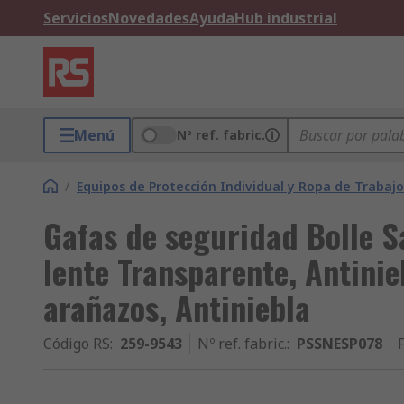
Servicios
Novedades
Ayuda
Hub industrial
Menú
Nº ref. fabric.
/
Equipos de Protección Individual y Ropa de Trabajo
Gafas de seguridad Bolle S
lente Transparente, Antinie
arañazos, Antiniebla
Código RS
:
259-9543
Nº ref. fabric.
:
PSSNESP078