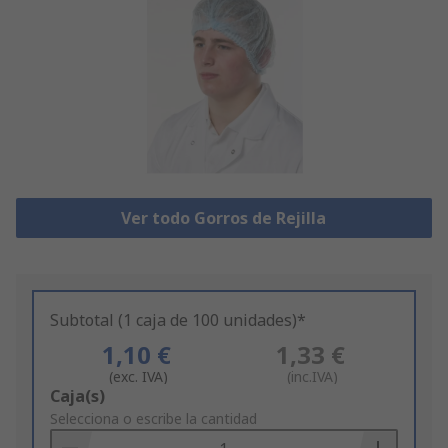
Ver todo Gorros de Rejilla
Subtotal (1 caja de 100 unidades)*
1,10 €
1,33 €
(exc. IVA)
(inc.IVA)
Add
Caja(s)
to
Selecciona o escribe la cantidad
Basket