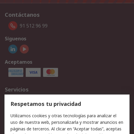
Contáctanos
91 512 96 99
Síguenos
Aceptamos
Servicios
Cómo realizar pedidos
Devoluciones
Respetamos tu privacidad
Facturación y pago
Formas de entrega
Utilizamos cookies y otras tecnologías para analizar el
Ofertas
Soporte técnico
uso de nuestra web, personalizarla y mostrar anuncios en
páginas de terceros. Al clicar en “Aceptar todas”, aceptas
Legal