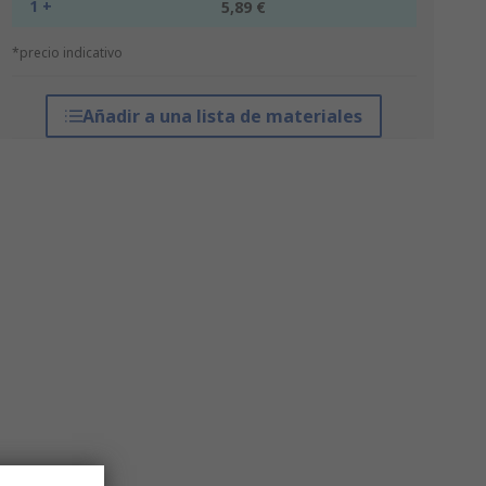
1 +
5,89 €
*precio indicativo
Añadir a una lista de materiales