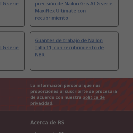
ATG serie
precisión de Nailon Gris ATG serie
MaxiFlex Ultimate con
recubrimiento
Guantes de trabajo de Nailon
ATG serie
talla 11, con recubrimiento de
NBR
La información personal que nos
proporciones al suscribirte se procesará
de acuerdo con nuestra
política de
privacidad
.
Acerca de RS