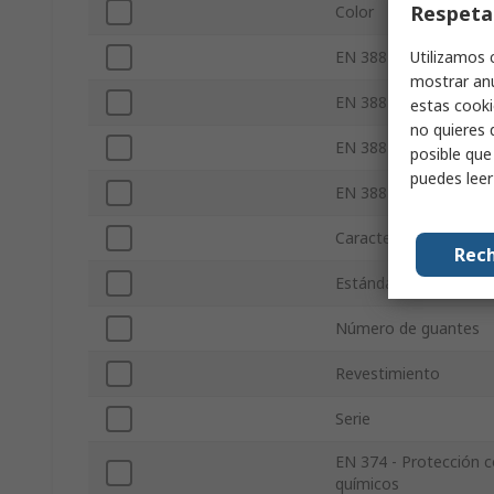
Respeta
Color
Utilizamos 
EN 388 - Resistencia a
mostrar anu
EN 388 - Resistencia 
estas cooki
no quieres 
EN 388 - Resistencia a
posible que
puedes lee
EN 388 - Resistencia a
Características de res
Rech
Estándar de segurida
Número de guantes
Revestimiento
Serie
EN 374 - Protección 
químicos