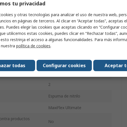
mos tu privacidad
Negro, Gris
cookies y otras tecnologías para analizar el uso de nuestra web, pers
 la abrasión
Sí
ncios en páginas de terceros. Al clicar en “Aceptar todas”, aceptas e
al desgarro
Sí
es. Puedes elegir las cookies que aceptas clicando en “Configurar cook
que utilicemos estas cookies, puedes clicar en “Rechazar todas”, au
 la perforación
Sí
 esto restrinja el acceso a algunas funcionalidades. Para más inform
r nuestra
política de cookies
.
l corte
Sí
istencia
Buena destreza
azar todas
Configurar cookies
Aceptar 
d
EN 388:2016
2
Espuma de nitrilo
MaxiFlex Ultimate
contra productos
No