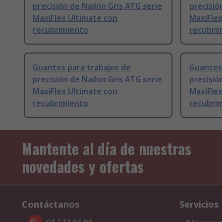
precisión de Nailon Gris ATG serie
precisió
MaxiFlex Ultimate con
MaxiFlex
recubrimiento
recubri
Guantes para trabajos de
Guantes 
precisión de Nailon Gris ATG serie
precisió
MaxiFlex Ultimate con
MaxiFlex
recubrimiento
recubri
Mantente al día de nuestras
novedades y ofertas
Contáctanos
Servicios