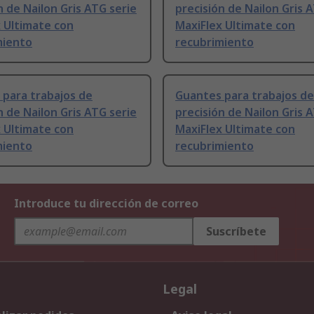
n de Nailon Gris ATG serie
precisión de Nailon Gris 
 Ultimate con
MaxiFlex Ultimate con
miento
recubrimiento
para trabajos de
Guantes para trabajos de
n de Nailon Gris ATG serie
precisión de Nailon Gris 
 Ultimate con
MaxiFlex Ultimate con
miento
recubrimiento
Introduce tu dirección de correo
Suscríbete
Legal