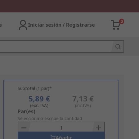
0
s
Iniciar sesión / Registrarse
Subtotal (1 par)*
5,89 €
7,13 €
(exc. IVA)
(inc.IVA)
Add
Par(es)
to
Selecciona o escribe la cantidad
Basket
Añadir