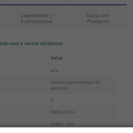
Legislación y
Datos del
Conformidad
Producto
ndo uno o varios atributos.
Valor
ATG
Guantes para trabajos de
precisión
8
Nailon, Licra
Nailon, Licra