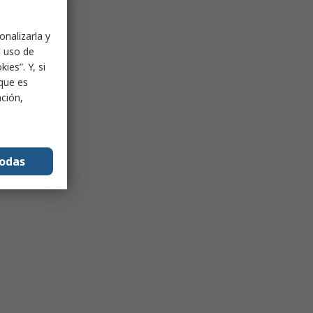
onalizarla y
l uso de
ies”. Y, si
nque es
ación,
todas