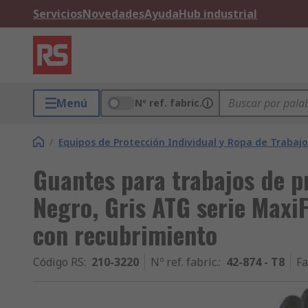
Servicios
Novedades
Ayuda
Hub industrial
Menú
Nº ref. fabric.
/
Equipos de Protección Individual y Ropa de Trabajo
Guantes para trabajos de pr
Negro, Gris ATG serie MaxiFl
con recubrimiento
Código RS
:
210-3220
Nº ref. fabric.
:
42-874 - T8
Fa