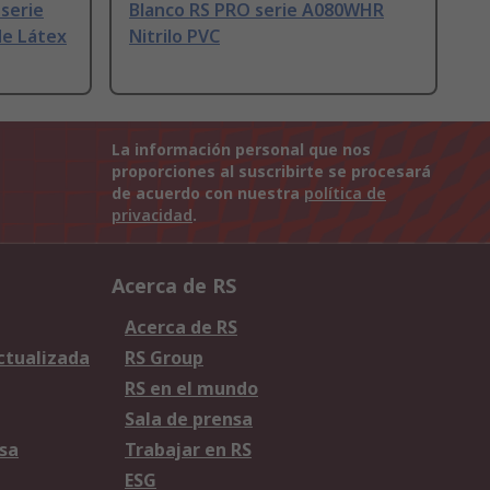
 serie
Blanco RS PRO serie A080WHR
de Látex
Nitrilo PVC
La información personal que nos
proporciones al suscribirte se procesará
de acuerdo con nuestra
política de
privacidad
.
Acerca de RS
Acerca de RS
Actualizada
RS Group
RS en el mundo
Sala de prensa
sa
Trabajar en RS
ESG