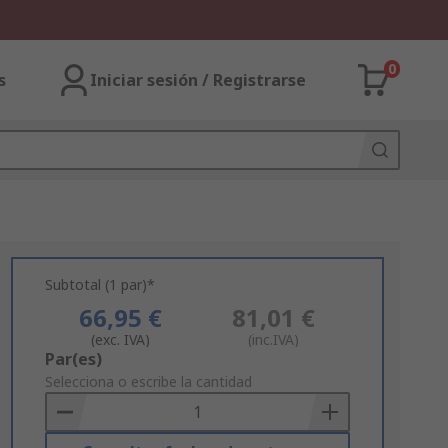
0
s
Iniciar sesión / Registrarse
Subtotal (1 par)*
66,95 €
81,01 €
(exc. IVA)
(inc.IVA)
Add
Par(es)
to
Selecciona o escribe la cantidad
Basket