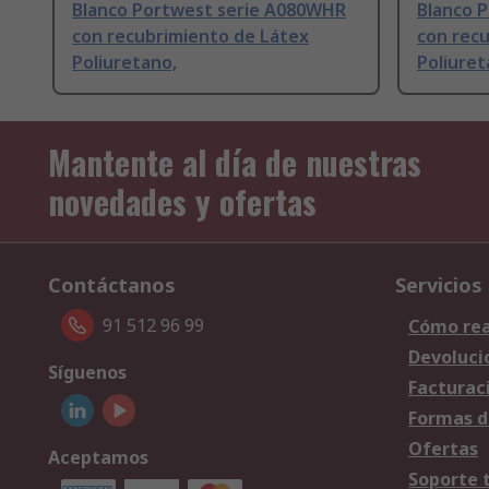
Blanco Portwest serie A080WHR
Blanco 
con recubrimiento de Látex
con rec
Poliuretano,
Poliuret
Mantente al día de nuestras
novedades y ofertas
Contáctanos
Servicios
91 512 96 99
Cómo rea
Devoluci
Síguenos
Facturac
Formas d
Ofertas
Aceptamos
Soporte 