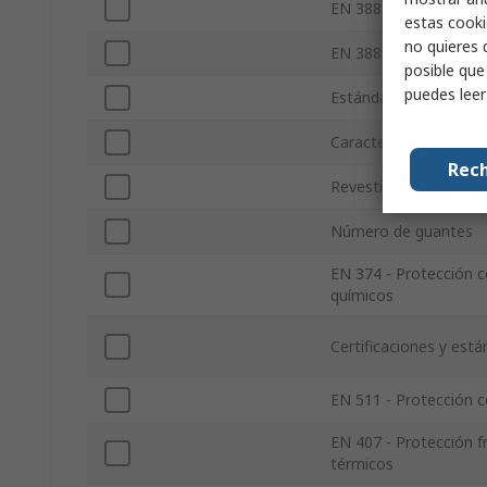
EN 388 - Resistencia 
estas cooki
no quieres 
EN 388 - Resistencia a
posible que
puedes lee
Estándar de segurida
Características de res
Rech
Revestimiento
Número de guantes
EN 374 - Protección 
químicos
Certificaciones y est
EN 511 - Protección co
EN 407 - Protección f
térmicos