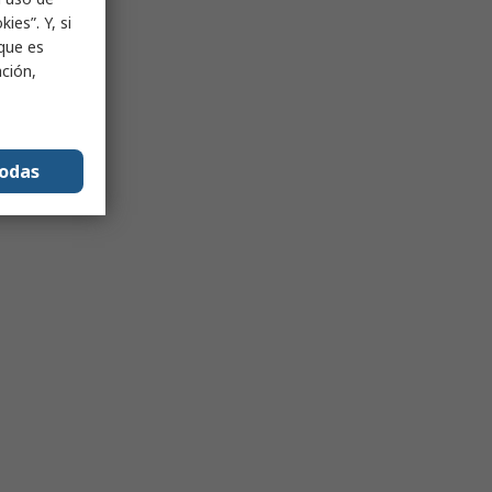
ies”. Y, si
nque es
ación,
todas