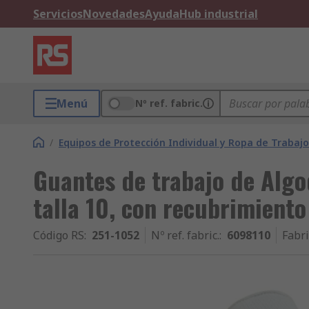
Servicios
Novedades
Ayuda
Hub industrial
Menú
Nº ref. fabric.
/
Equipos de Protección Individual y Ropa de Trabajo
Guantes de trabajo de Alg
talla 10, con recubrimiento
Código RS
:
251-1052
Nº ref. fabric.
:
6098110
Fabr