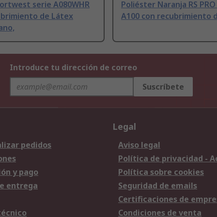
Portwest serie A080WHR
Poliéster Naranja RS PRO
ubrimiento de Látex
A100 con recubrimiento 
ano,
Introduce tu dirección de correo
Suscríbete
Legal
lizar pedidos
Aviso legal
ones
Política de privacidad - 
ión y pago
Política sobre cookies
e entrega
Seguridad de emails
Certificaciones de empre
técnico
Condiciones de venta