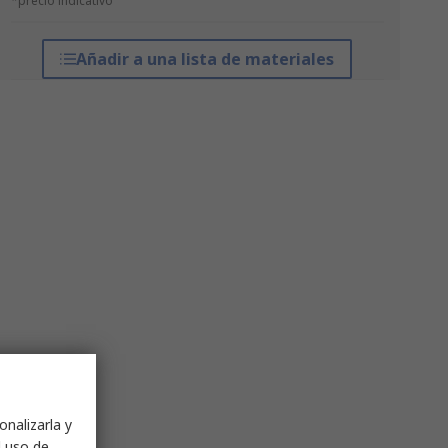
*precio indicativo
Añadir a una lista de materiales
onalizarla y
l uso de