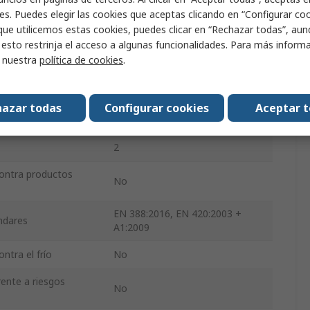
al desgarro
Sí
es. Puedes elegir las cookies que aceptas clicando en “Configurar cook
que utilicemos estas cookies, puedes clicar en “Rechazar todas”, au
 la perforación
Sí
 esto restrinja el acceso a algunas funcionalidades. Para más inform
r nuestra
política de cookies
.
d
No
istencia
Fina Lima de aguja
azar todas
Configurar cookies
Aceptar 
Látex
2
contra productos
No
EN 388:2016, EN 420:2003 +
ándares
A1:2009
ntra el frío
No
rente a riesgos
No