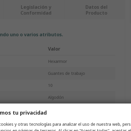
Legislación y
Datos del
Conformidad
Producto
ndo uno o varios atributos.
Valor
Hexarmor
Guantes de trabajo
10
Algodón
Blanco
mos tu privacidad
 la abrasión
Sí
cookies y otras tecnologías para analizar el uso de nuestra web, pers
ncios en páginas de terceros. Al clicar en “Aceptar todas”, aceptas e