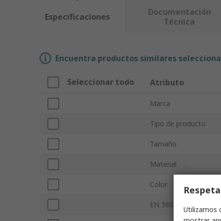
Documentación
Especificaciones
Técnica
Encuentra productos similares selecciona
Seleccionar todo
Atributo
Marca
Tipo de producto
Tamaño
Material
Color
Respeta
EN 388 - Resistencia a
Utilizamos 
mostrar anu