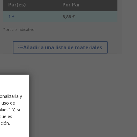
Par(es)
Por Par
1 +
8,88 €
*precio indicativo
Añadir a una lista de materiales
onalizarla y
l uso de
ies”. Y, si
nque es
ación,