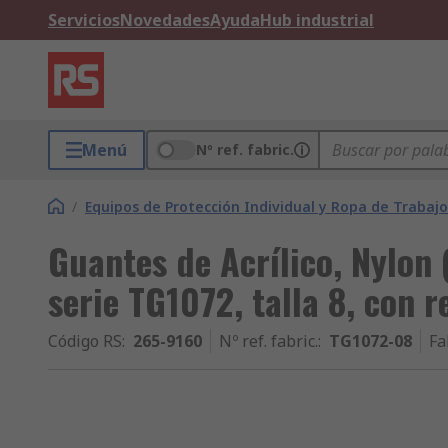
Servicios
Novedades
Ayuda
Hub industrial
Menú
Nº ref. fabric.
/
Equipos de Protección Individual y Ropa de Trabajo
Guantes de Acrílico, Nylon (
serie TG1072, talla 8, con 
Código RS
:
265-9160
Nº ref. fabric.
:
TG1072-08
Fa