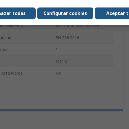
ncia a la abrasión
Sí
azar todas
Configurar cookies
Aceptar 
TG1072
de resistencia
Resistente a los cortes
uridad
EN 388:2016
ntes
1
Nitrilo
y estándares
No