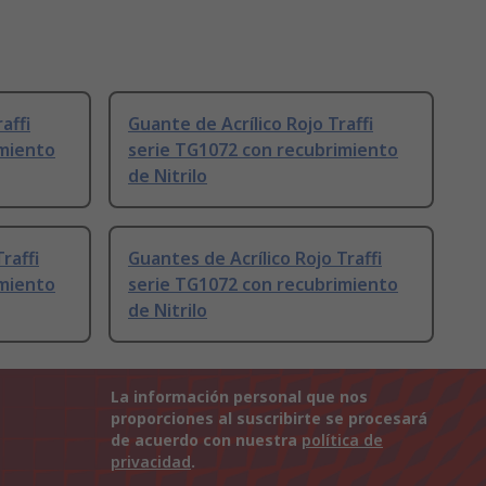
affi
Guante de Acrílico Rojo Traffi
imiento
serie TG1072 con recubrimiento
de Nitrilo
raffi
Guantes de Acrílico Rojo Traffi
imiento
serie TG1072 con recubrimiento
de Nitrilo
La información personal que nos
proporciones al suscribirte se procesará
de acuerdo con nuestra
política de
privacidad
.