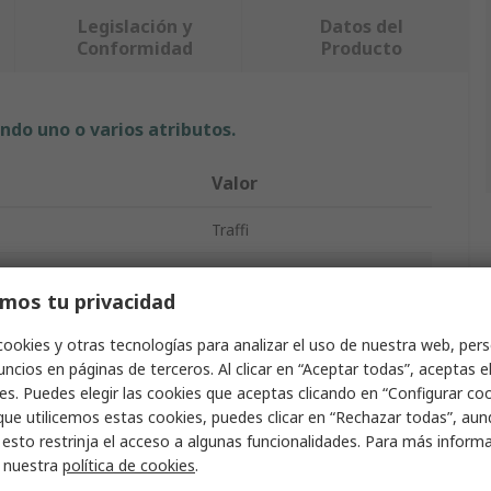
Legislación y
Datos del
Conformidad
Producto
ndo uno o varios atributos.
Valor
Traffi
o
Guantes
mos tu privacidad
8
cookies y otras tecnologías para analizar el uso de nuestra web, pers
ro
Acrílico, Nailon
ncios en páginas de terceros. Al clicar en “Aceptar todas”, aceptas e
es. Puedes elegir las cookies que aceptas clicando en “Configurar cook
Acrílico, Nylon (forro)
que utilicemos estas cookies, puedes clicar en “Rechazar todas”, au
 esto restrinja el acceso a algunas funcionalidades. Para más inform
Negro, Rojo
r nuestra
política de cookies
.