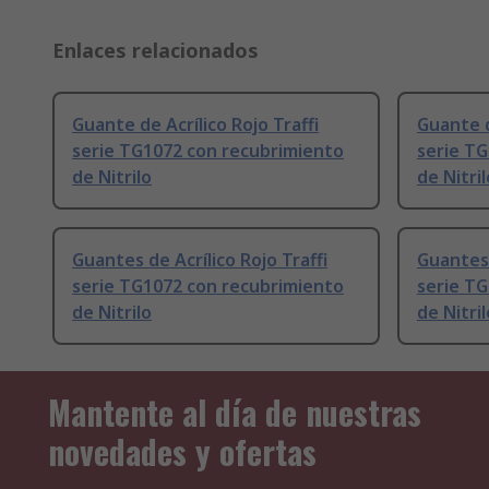
Enlaces relacionados
Guante de Acrílico Rojo Traffi
Guante d
serie TG1072 con recubrimiento
serie T
de Nitrilo
de Nitril
Guantes de Acrílico Rojo Traffi
Guantes 
serie TG1072 con recubrimiento
serie T
de Nitrilo
de Nitril
Mantente al día de nuestras
novedades y ofertas