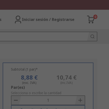
0
s
Iniciar sesión / Registrarse
Subtotal (1 par)*
8,88 €
10,74 €
(exc. IVA)
(inc.IVA)
Add
Par(es)
to
Selecciona o escribe la cantidad
Basket