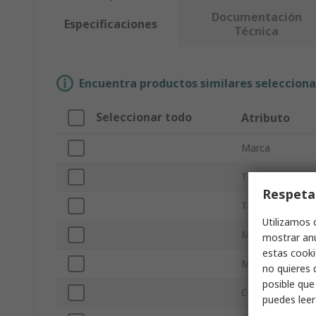
Documentación
Especificaciones
Técnica
Encuentra productos similares selecciona
Seleccionar todo
Atributo
Marca
Tipo de product
Respeta
Tamaño
Utilizamos 
Material del for
mostrar anu
estas cooki
Material
no quieres 
posible que
Color
puedes lee