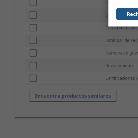
EN 388 - Resiste
Rech
Serie
Características 
Estándar de seg
Número de gua
Revestimiento
Certificaciones 
Encuentra productos similares