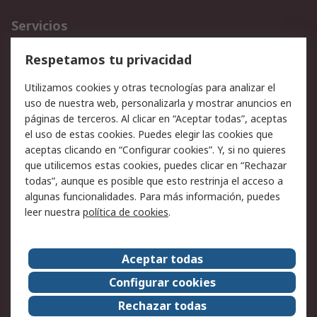
Servicios
Cómo realizar pedidos
Devoluciones
Respetamos tu privacidad
Facturación y pago
Formas de entrega
Utilizamos cookies y otras tecnologías para analizar el
Ofertas
Soporte técnico
uso de nuestra web, personalizarla y mostrar anuncios en
páginas de terceros. Al clicar en “Aceptar todas”, aceptas
Legal
el uso de estas cookies. Puedes elegir las cookies que
aceptas clicando en “Configurar cookies”. Y, si no quieres
Aviso legal
Política de privacidad -
que utilicemos estas cookies, puedes clicar en “Rechazar
Actualizada
todas”, aunque es posible que esto restrinja el acceso a
Política sobre cookies
Seguridad de emails
algunas funcionalidades. Para más información, puedes
Certificaciones de
Condiciones de venta
leer nuestra
política de cookies
.
empresa
Aceptar todas
Acerca de RS
Configurar cookies
Acerca de RS
RS Group
Rechazar todas
RS en el mundo
Sala de prensa