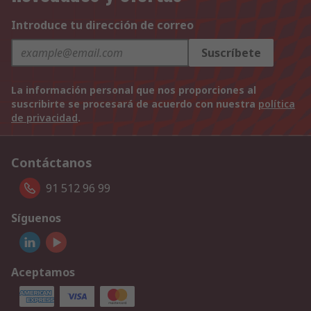
Introduce tu dirección de correo
Suscríbete
La información personal que nos proporciones al
suscribirte se procesará de acuerdo con nuestra
política
de privacidad
.
Contáctanos
91 512 96 99
Síguenos
Aceptamos