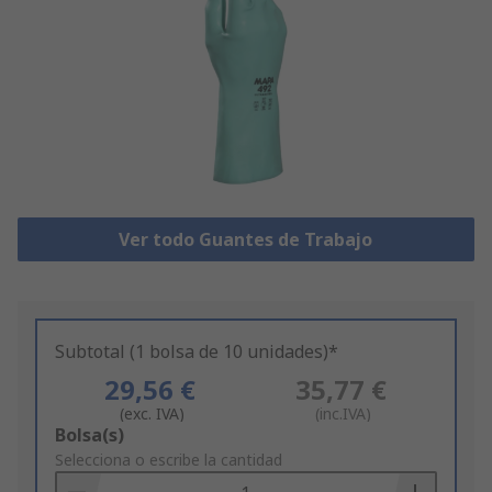
Ver todo Guantes de Trabajo
Subtotal (1 bolsa de 10 unidades)*
29,56 €
35,77 €
(exc. IVA)
(inc.IVA)
Add
Bolsa(s)
to
Selecciona o escribe la cantidad
Basket