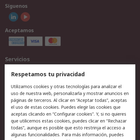
Síguenos
Aceptamos
Servicios
Cómo realizar pedidos
Devoluciones
Respetamos tu privacidad
Facturación y pago
Formas de entrega
Utilizamos cookies y otras tecnologías para analizar el
Ofertas
Soporte técnico
uso de nuestra web, personalizarla y mostrar anuncios en
páginas de terceros. Al clicar en “Aceptar todas”, aceptas
Legal
el uso de estas cookies. Puedes elegir las cookies que
aceptas clicando en “Configurar cookies”. Y, si no quieres
Aviso legal
Política de privacidad -
que utilicemos estas cookies, puedes clicar en “Rechazar
Actualizada
todas”, aunque es posible que esto restrinja el acceso a
Política sobre cookies
Seguridad de emails
algunas funcionalidades. Para más información, puedes