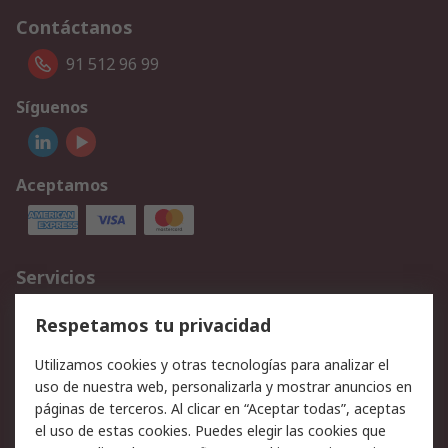
Contáctanos
91 512 96 99
Síguenos
Aceptamos
Servicios
Cómo realizar pedidos
Devoluciones
Respetamos tu privacidad
Facturación y pago
Formas de entrega
Utilizamos cookies y otras tecnologías para analizar el
Ofertas
Soporte técnico
uso de nuestra web, personalizarla y mostrar anuncios en
páginas de terceros. Al clicar en “Aceptar todas”, aceptas
Legal
el uso de estas cookies. Puedes elegir las cookies que