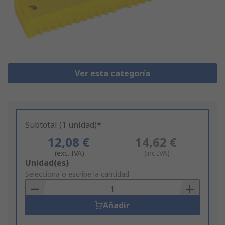
Ver esta categoría
Subtotal (1 unidad)*
12,08 €
14,62 €
(exc. IVA)
(inc.IVA)
Add
Unidad(es)
to
Selecciona o escribe la cantidad
Basket
Añadir