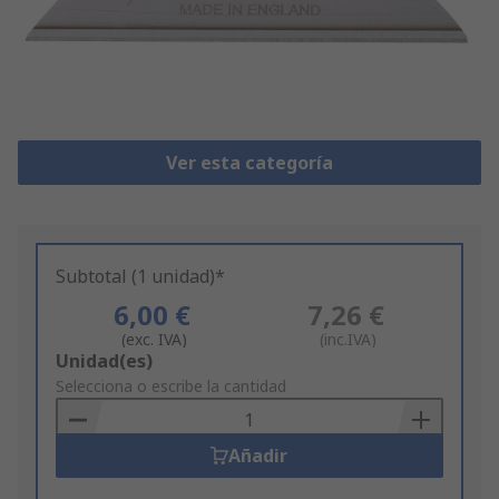
Ver esta categoría
Subtotal (1 unidad)*
6,00 €
7,26 €
(exc. IVA)
(inc.IVA)
Add
Unidad(es)
to
Selecciona o escribe la cantidad
Basket
Añadir