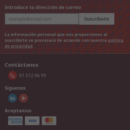
Introduce tu dirección de correo
Suscríbete
La información personal que nos proporciones al
suscribirte se procesará de acuerdo con nuestra
política
de privacidad
.
Contáctanos
91 512 96 99
Síguenos
Aceptamos