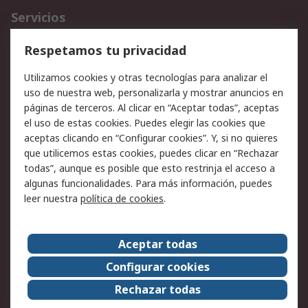
Servicios
Cómo realizar pedidos
Devoluciones
Respetamos tu privacidad
Facturación y pago
Formas de entrega
Utilizamos cookies y otras tecnologías para analizar el
Ofertas
Soporte técnico
uso de nuestra web, personalizarla y mostrar anuncios en
páginas de terceros. Al clicar en “Aceptar todas”, aceptas
Legal
el uso de estas cookies. Puedes elegir las cookies que
aceptas clicando en “Configurar cookies”. Y, si no quieres
Aviso legal
Política de privacidad -
que utilicemos estas cookies, puedes clicar en “Rechazar
Actualizada
todas”, aunque es posible que esto restrinja el acceso a
Política sobre cookies
Seguridad de emails
algunas funcionalidades. Para más información, puedes
Certificaciones de
Condiciones de venta
leer nuestra
política de cookies
.
empresa
Aceptar todas
Acerca de RS
Configurar cookies
Acerca de RS
RS Group
Rechazar todas
RS en el mundo
Sala de prensa