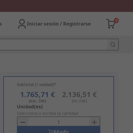
0
s
Iniciar sesión / Registrarse
Subtotal (1 unidad)*
1.765,71 €
2.136,51 €
(exc. IVA)
(inc.IVA)
Add
Unidad(es)
to
Selecciona o escribe la cantidad
Basket
Añadir