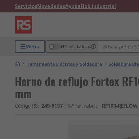
Servicios
Novedades
Ayuda
Hub industrial
Menú
Nº ref. fabric.
/
Herramienta Eléctrica y Soldadura
/
Soldadura Bl
Horno de reflujo Fortex R
mm
Código RS
:
249-8137
Nº ref. fabric.
:
RF100-REFLOW