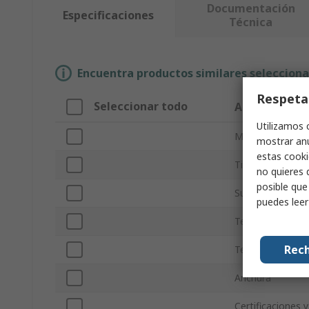
Documentación
Especificaciones
Técnica
Encuentra productos similares selecciona
Respeta
Seleccionar todo
Atributo
Utilizamos 
Marca
mostrar anu
estas cooki
Tipo de product
no quieres 
posible que
Superficie de refl
puedes lee
Temperatura de
Rech
Tensión
Anchura
Certificaciones 