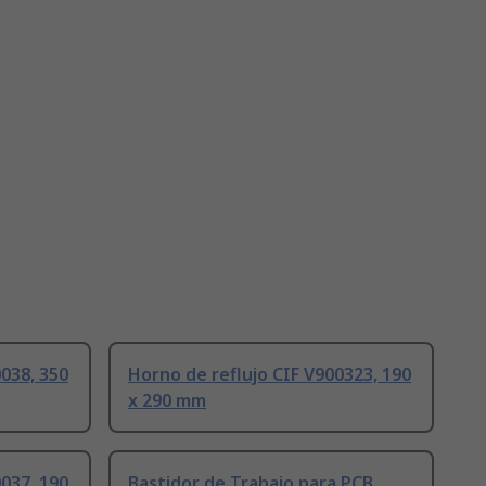
038, 350
Horno de reflujo CIF V900323, 190
x 290 mm
037, 190
Bastidor de Trabajo para PCB