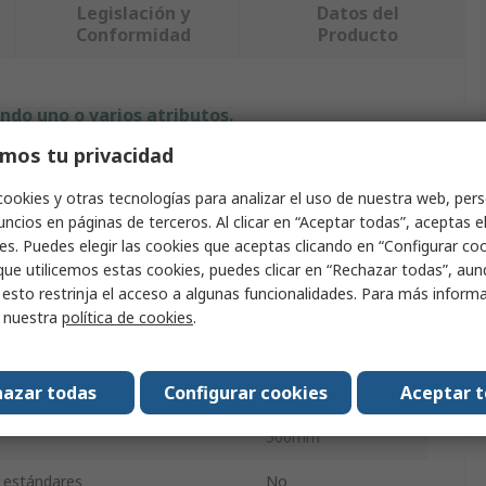
Legislación y
Datos del
Conformidad
Producto
ndo uno o varios atributos.
mos tu privacidad
Valor
cookies y otras tecnologías para analizar el uso de nuestra web, pers
Fortex
ncios en páginas de terceros. Al clicar en “Aceptar todas”, aceptas e
es. Puedes elegir las cookies que aceptas clicando en “Configurar cook
o
Horno de reflujo
que utilicemos estas cookies, puedes clicar en “Rechazar todas”, au
 esto restrinja el acceso a algunas funcionalidades. Para más inform
ujo útil
350 x 300 mm
r nuestra
política de cookies
.
 funcionamiento máxima
300°C
azar todas
Configurar cookies
Aceptar 
230V ac
500mm
y estándares
No