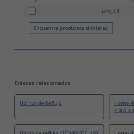
Longitud
Encuentra productos similares
Enlaces relacionados
Hornos de Reflujo
Horno de
x 400 m
Horno de reflujo CIF V900036, 190
Horno de