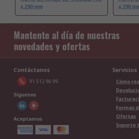
x 290 mm
x 290 m
Mantente al día de nuestras
novedades y ofertas
Contáctanos
Servicios
91 512 96 99
Cómo rea
Devoluci
Síguenos
Facturac
Formas d
Ofertas
Aceptamos
Soporte 