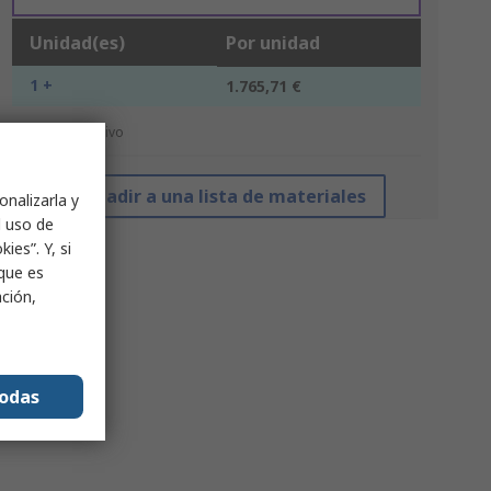
Unidad(es)
Por unidad
1 +
1.765,71 €
*precio indicativo
Añadir a una lista de materiales
onalizarla y
l uso de
ies”. Y, si
nque es
ación,
todas