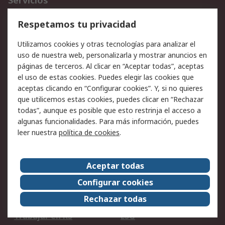
Servicios
Cómo realizar pedidos
Devoluciones
Respetamos tu privacidad
Facturación y pago
Formas de entrega
Utilizamos cookies y otras tecnologías para analizar el
Ofertas
Soporte técnico
uso de nuestra web, personalizarla y mostrar anuncios en
páginas de terceros. Al clicar en “Aceptar todas”, aceptas
Legal
el uso de estas cookies. Puedes elegir las cookies que
aceptas clicando en “Configurar cookies”. Y, si no quieres
Aviso legal
Política de privacidad -
que utilicemos estas cookies, puedes clicar en “Rechazar
Actualizada
todas”, aunque es posible que esto restrinja el acceso a
Política sobre cookies
Seguridad de emails
algunas funcionalidades. Para más información, puedes
Certificaciones de
Condiciones de venta
leer nuestra
política de cookies
.
empresa
Aceptar todas
Acerca de RS
Configurar cookies
Acerca de RS
RS Group
Rechazar todas
RS en el mundo
Sala de prensa
Trabajar en RS
ESG