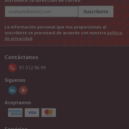
Introduce tu dirección de correo
Suscríbete
La información personal que nos proporciones al
suscribirte se procesará de acuerdo con nuestra
política
de privacidad
.
Contáctanos
91 512 96 99
Síguenos
Aceptamos