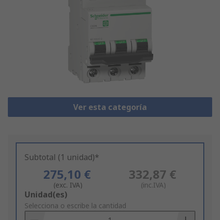
Ver esta categoría
Subtotal (1 unidad)*
275,10 €
332,87 €
(exc. IVA)
(inc.IVA)
Add
Unidad(es)
to
Selecciona o escribe la cantidad
Basket