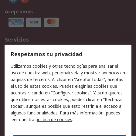
Aceptamos
Servicios
Cómo realizar pedidos
Devoluciones
Respetamos tu privacidad
Facturación y pago
Formas de entrega
Utilizamos cookies y otras tecnologías para analizar el
Ofertas
Soporte técnico
uso de nuestra web, personalizarla y mostrar anuncios en
páginas de terceros. Al clicar en “Aceptar todas”, aceptas
Legal
el uso de estas cookies. Puedes elegir las cookies que
aceptas clicando en “Configurar cookies”. Y, si no quieres
Aviso legal
Política de privacidad -
que utilicemos estas cookies, puedes clicar en “Rechazar
Actualizada
todas”, aunque es posible que esto restrinja el acceso a
Política sobre cookies
Seguridad de emails
algunas funcionalidades. Para más información, puedes
Certificaciones de
Condiciones de venta
leer nuestra
política de cookies
.
empresa