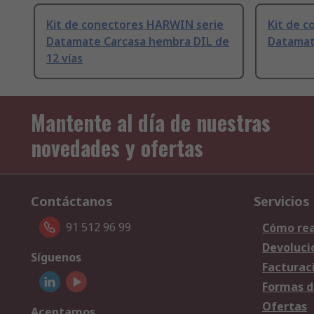
Kit de conectores HARWIN serie
Kit de 
Datamate Carcasa hembra DIL de
Datamat
12 vías
Mantente al día de nuestras
novedades y ofertas
Contáctanos
Servicios
91 512 96 99
Cómo rea
Devoluci
Síguenos
Facturac
Formas d
Ofertas
Aceptamos