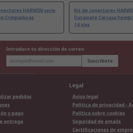
conectores HARWIN serie
Kit de conectores HARWI
e Crimpadoras
Datamate Carcasa hembr
14 vías
Introduce tu dirección de correo
Suscríbete
Legal
lizar pedidos
Aviso legal
ones
Política de privacidad - 
ión y pago
Política sobre cookies
e entrega
Seguridad de emails
Certificaciones de empre