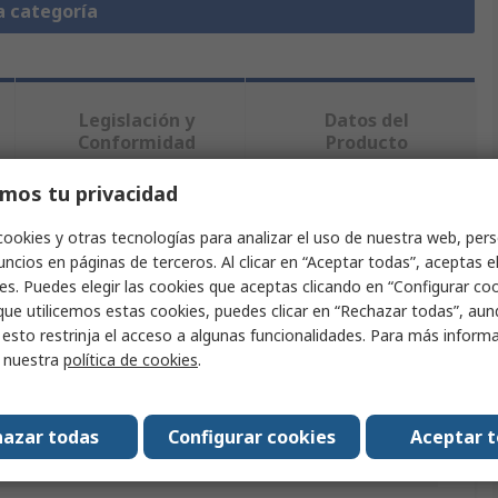
a categoría
Legislación y
Datos del
Conformidad
Producto
mos tu privacidad
ndo uno o varios atributos.
cookies y otras tecnologías para analizar el uso de nuestra web, pers
ncios en páginas de terceros. Al clicar en “Aceptar todas”, aceptas e
Valor
es. Puedes elegir las cookies que aceptas clicando en “Configurar cook
que utilicemos estas cookies, puedes clicar en “Rechazar todas”, au
HARWIN
 esto restrinja el acceso a algunas funcionalidades. Para más inform
r nuestra
política de cookies
.
Kit de conectores de PCB
Kit de conectores
azar todas
Configurar cookies
Aceptar 
Crimpadoras, Carcasa hembra DIL de 18 vías