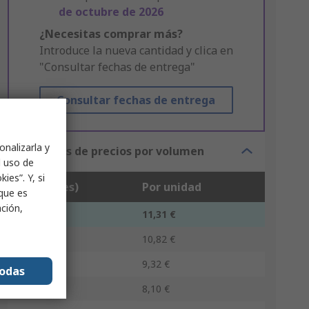
de octubre de 2026
¿Necesitas comprar más?
Introduce la nueva cantidad y clica en
"Consultar fechas de entrega"
Consultar fechas de entrega
onalizarla y
Opciones de precios por volumen
l uso de
ies”. Y, si
Unidad(es)
Por unidad
nque es
ación,
1 - 19
11,31 €
20 - 74
10,82 €
75 - 299
9,32 €
todas
300 - 599
8,10 €