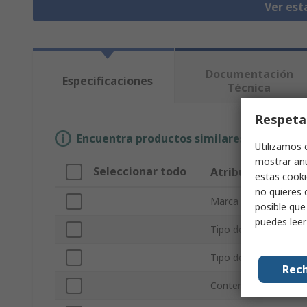
Ver est
Documentación
Especificaciones
Técnica
Respeta
Encuentra productos similares selecciona
Utilizamos 
mostrar anu
Seleccionar todo
Atributo
estas cooki
no quieres 
Marca
posible que
puedes lee
Tipo de producto
Tipo de kit
Rech
Contenido del kit