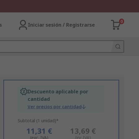
0
s
Iniciar sesión / Registrarse
Descuento aplicable por
cantidad
Ver precios por cantidad
Subtotal (1 unidad)*
11,31 €
13,69 €
(exc. IVA)
(inc.IVA)