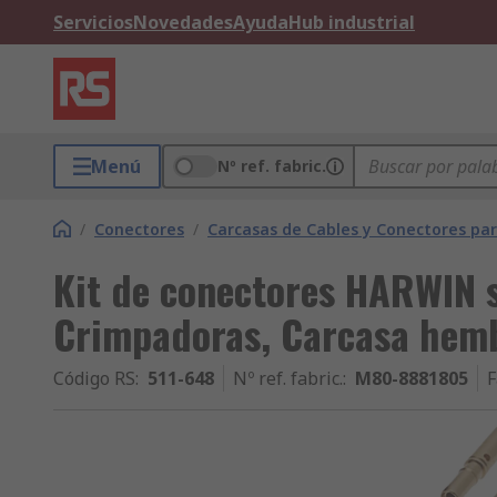
Servicios
Novedades
Ayuda
Hub industrial
Menú
Nº ref. fabric.
/
Conectores
/
Carcasas de Cables y Conectores pa
Kit de conectores HARWIN s
Crimpadoras, Carcasa hemb
Código RS
:
511-648
Nº ref. fabric.
:
M80-8881805
F